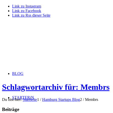
Link zu Instagram
Link zu Facebook
Link zu Rss dieser Seite
BLOG
Schlagwortarchiv für: Membrs
STARTERiN
Du bist hier:
Startseite
1
/
Hamburg Startups Blog
2
/
Membrs
Beiträge