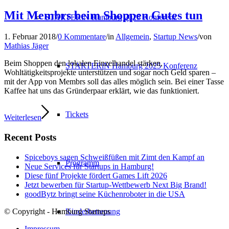
Mit Membrs beim Shoppen Gutes tun
STARTERiN Hamburg 2025 Konferenz
1. Februar 2018
/
0 Kommentare
/
in
Allgemein
,
Startup News
/
von
Mathias Jäger
Beim Shoppen den lokalen Einzelhandel stärken,
STARTERiN Hamburg 2025 Konferenz
Wohltätigkeitsprojekte unterstützen und sogar noch Geld sparen –
mit der App von Membrs soll das alles möglich sein. Bei einer Tasse
Kaffee hat uns das Gründerpaar erklärt, wie das funktioniert.
Tickets
Weiterlesen
Recent Posts
Spiceboys sagen Schweißfüßen mit Zimt den Kampf an
Programm
Neue Services für Startups in Hamburg!
Diese fünf Projekte fördert Games Lift 2026
Jetzt bewerben für Startup-Wettbewerb Next Big Brand!
goodBytz bringt seine Küchenroboter in die USA
© Copyright - Hamburg Startups
Kinderbetreuung
Impressum