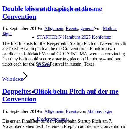
Double bliss at the pitch at the me
STARTERiN Hamburg 2025 Konferenz
Convention
16. September 2019
/
in
Allgemein
,
Events
,
general
/
von
Mathias
Jäger
STARTERiN Hamburg 2025 Konferenz
The first finalists for the Reeperbahn Startup Pitch on November 7th
are fixed! At a prepitch at the me Convention in Frankfurt two
candidates, JobMatchMe and CUCA INTIMA, were so convincing
that they both could secure a starting place in Hamburg – and one
ticket each for the SXSW Festival in Austin, Texas.
Tickets
Weiterlesen
Doppeltes Glück beim Pitch auf der me
Programm
Convention
16. September 2019
/
in
Allgemein
,
Events
/
von
Mathias Jäger
Kinderbetreuung
Die ersten Finalisten für den Reeperbahn Startup Pitch am 7.
November stehen fest! Bei einem Prepitch auf der me Convention in