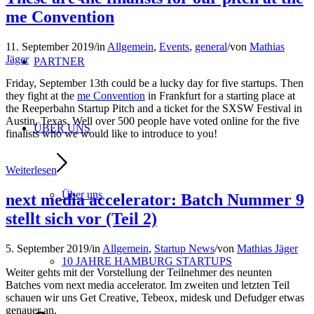
me Convention
11. September 2019
/
in
Allgemein
,
Events
,
general
/
von
Mathias
Jäger
PARTNER
Friday, September 13th could be a lucky day for five startups. Then
they fight at the
me Convention
in Frankfurt for a starting place at
the Reeperbahn Startup Pitch and a ticket for the SXSW Festival in
Austin, Texas. Well over 500 people have voted online for the five
ÜBER UNS
finalists who we would like to introduce to you!
Weiterlesen
Über uns
next media accelerator: Batch Nummer 9
stellt sich vor (Teil 2)
5. September 2019
/
in
Allgemein
,
Startup News
/
von
Mathias Jäger
10 JAHRE HAMBURG STARTUPS
Weiter gehts mit der Vorstellung der Teilnehmer des neunten
Batches vom next media accelerator. Im zweiten und letzten Teil
schauen wir uns Get Creative, Tebeox, midesk und Defudger etwas
genauer an.