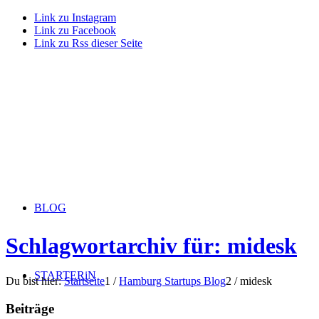
Link zu Instagram
Link zu Facebook
Link zu Rss dieser Seite
BLOG
Schlagwortarchiv für: midesk
STARTERiN
Du bist hier:
Startseite
1
/
Hamburg Startups Blog
2
/
midesk
Beiträge