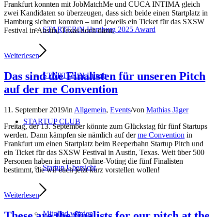
Frankfurt konnten mit JobMatchMe und CUCA INTIMA gleich
zwei Kandidaten so überzeugen, dass sich beide einen Startplatz in
Hamburg sichern konnten – und jeweils ein Ticket für das SXSW
STARTERiN Hamburg 2025 Award
Festival in Austin, Texas noch dazu.
Weiterlesen
Das sind die Finalisten für unseren Pitch
STARTERiN Lunch
auf der me Convention
11. September 2019
/
in
Allgemein
,
Events
/
von
Mathias Jäger
STARTUP CLUB
Freitag, der 13. September könnte zum Glückstag für fünf Startups
werden. Dann kämpfen sie nämlich auf der
me Convention
in
Frankfurt um einen Startplatz beim Reeperbahn Startup Pitch und
ein Ticket für das SXSW Festival in Austin, Texas. Weit über 500
Personen haben in einem Online-Voting die fünf Finalisten
Startup Übersicht
bestimmt, die wir euch jetzt kurz vorstellen wollen!
Weiterlesen
These are the finalists for our pitch at the
Mitglied werden