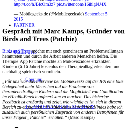
http://t.co/hJBlcQm3z7
pic.twitter.com/16ihlgNJ4X
— Mobilegeeks.de (@Mobilegeeksde)
September 5,
2015
PARTNER
Gespräch mit Marc Kamps, Gründer von
Birds and Trees (Patchie)
Birds and Trees
möchte mit euch gemeinsam an Problemstellungen
ÜBER UNS
herantreten und durch die Arbeit anderen Menschen helfen. Die
Therapie-App Patchie möchte an Mukoviszidose erkrankten
Kindern (6-16 Jahre) kostenlos den Therapiealltag erleichtern und
nachhaltig spielerisch vermitteln.
Über uns
„Für uns war das Interview bei MobileGeeks auf der IFA eine tolle
Gelegenheit mehr Menschen auf die Probleme von
therapiebedrüftigen Kindern und die Möglichkeit von Gamification
im eHealth-Bereich aufmerksam zu machen. Das bisherige
Feedback ist großartig und zeigt, wie wichtig es ist, sich in diesem
10 JAHRE HAMBURG STARTUPS
Bereich zu engagieren. Als Vater eines betroffenen Kindes habe ich
zusätzlich auch persönlichen Zuspruch von anderen Betroffenen für
unser Projekt „Patchie“ erhalten.“
(Marc Kamps)