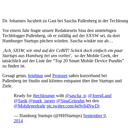
Dr. Johannes Jacubeit zu Gast bei Sascha Pallenberg in der Techloun
Vor einem Jahr fragte unsere Redakteurin Sina den umtriebigen
Techblogger Pallenberg, ob er zufällig auf der SXSW sei, da dort
Hamburger Startups pitchen würden. Sascha winkte nur ab…
‚Ach, SXSW, wir sind auf der CeBIT! Schick doch einfach ein paar
Startups aus Hamburg bei uns vorbei‘
, so der Mobile Geek, der
tatsächlich auf der Liste der “Top 20 Smart Mobile Device Pundits”
zu finden ist.
Gesagt getan,
brightup
und
Protonet
saßen kurzerhand bei
Pallenberg im Studio und klönten entspannt über ihre Startups und
Ziele.
Ready for
#techlounge
with
@sascha_p
:
@JoergLand
@Sarik
@mark_jaeger
@SinaGritzuhn
bei den
@Mobilegeeksde
pic.twitter.com/4g9v84NwDi
— Hamburg Startups (@HHStartups)
September 9,
2014