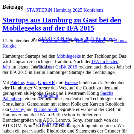
Beiträge
STARTERiN Hamburg 2025 Konferenz
Startups aus Hamburg zu Gast bei den
Mobilegeeks auf der IFA 2015
STARTERiN Hamburg 2025 Konferenz
17. September 2015
/
0 Kommentare
/
in
Unkategorisiert
/
von
Bianca
Koigke
Hamburger Startups bei den
Mobilegeeks
in der Techlounge: Das
wird langsam zur richtigen Tradition. Nach der
IFA im letzten
Tickets
Jahr
im letzten Jahr und der
CeBit 2015
rockten auch dieses Jahr bei
der IFA 2015 in Berlin Hamburger Startups die Techlounge.
Mit
Patchie
,
Vion
,
OpusVR
und
Breeze
fanden am 5. September
vier Hamburger Vertreter den Weg auf die Couch zu niemand
geringeren als Mobile-Geek und Livestream-König
Sascha
Programm
Pallenberg,
einem der bekanntesten deutschen Techblogger und
Consultants. Gemeinsam mit seinen Kollegen Karsten Knobloch
aka
Caschy
und
Nicole Scott
begrüßte er während der CeBit in
Hannover und der IFA in Berlin schon Vertreter von
Branchengrößen wie AEG, Lenovo, Sony, aber auch von der
Kinderbetreuung
BITKOM. Nun also erneut 4 Hamburger Jungunternehmen. Wir
haben ein paar visuelle Eindrücke und Statements der Gründer für