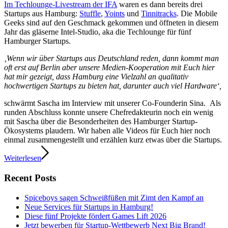
Im Techlounge-Livestream der IFA
waren es dann bereits drei
Startups aus Hamburg:
Stuffle
,
Yoints
und
Tinnitracks
. Die Mobile
Geeks sind auf den Geschmack gekommen und öffneten in diesem
Jahr das gläserne Intel-Studio, aka die Techlounge für fünf
Hamburger Startups.
‚Wenn wir über Startups aus Deutschland reden, dann kommt man
oft erst auf Berlin aber unsere Medien-Kooperation mit Euch hier
hat mir gezeigt, dass Hamburg eine Vielzahl an qualitativ
hochwertigen Startups zu bieten hat, darunter auch viel Hardware‘,
schwärmt Sascha im Interview mit unserer Co-Founderin Sina. Als
runden Abschluss konnte unsere Chefredakteurin noch ein wenig
mit Sascha über die Besonderheiten des Hamburger Startup-
Ökosystems plaudern. Wir haben alle Videos für Euch hier noch
einmal zusammengestellt und erzählen kurz etwas über die Startups.
Weiterlesen
Recent Posts
Spiceboys sagen Schweißfüßen mit Zimt den Kampf an
Neue Services für Startups in Hamburg!
Diese fünf Projekte fördert Games Lift 2026
Jetzt bewerben für Startup-Wettbewerb Next Big Brand!