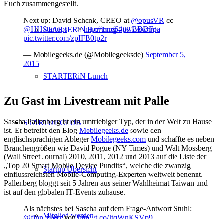
Euch zusammengestellt.
Next up: David Schenk, CREO at
@opusVR
​cc
@HHStartups
​ —>
http://t.co/64pwBBDFpa
STARTERiN Hamburg 2025 Award
pic.twitter.com/zpIFB0tp2r
— Mobilegeeks.de (@Mobilegeeksde)
September 5,
2015
STARTERiN Lunch
Zu Gast im Livestream mit Palle
Sascha Pallenberg ist ein umtriebiger Typ, der in der Welt zu Hause
STARTUP CLUB
ist. Er betreibt den Blog
Mobilegeeks.de
sowie den
englischsprachigen Ableger
Mobilegeeks.com
und schaffte es neben
Branchengrößen wie David Pogue (NY Times) und Walt Mossberg
(Wall Street Journal) 2010, 2011, 2012 und 2013 auf die Liste der
„Top 20 Smart Mobile Device Pundits“, welche die zwanzig
Startup Übersicht
einflussreichsten Mobile-Computing-Experten weltweit benennt.
Pallenberg bloggt seit 5 Jahren aus seiner Wahlheimat Taiwan und
ist auf den globalen IT-Events zuhause.
Als nächstes bei Sascha auf dem Frage-Antwort Stuhl:
Mitglied werden
@finn_plotz
von
http://t.co/JtqWnKSVp9