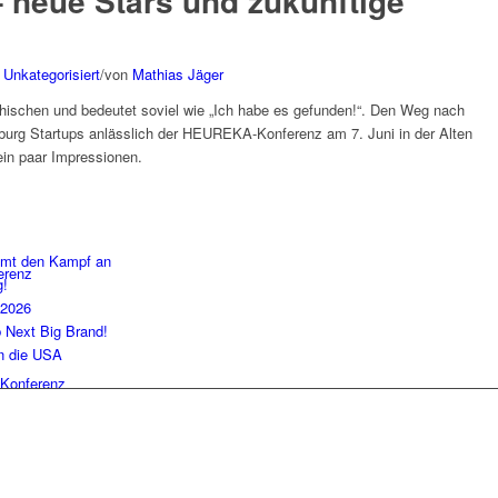
neue Stars und zukünftige
,
Unkategorisiert
/
von
Mathias Jäger
ischen und bedeutet soviel wie „Ich habe es gefunden!“. Den Weg nach
urg Startups anlässlich der HEUREKA-Konferenz am 7. Juni in der Alten
ein paar Impressionen.
imt den Kampf an
erenz
g!
 2026
b Next Big Brand!
in die USA
Konferenz