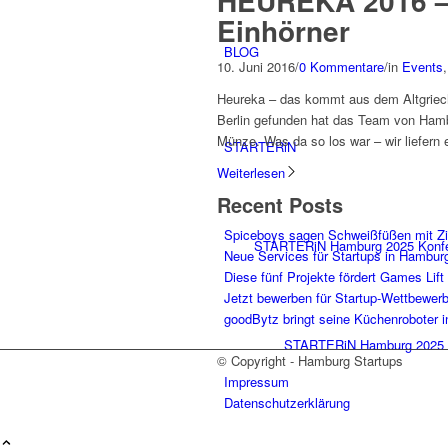
HEUREKA 2016 – 
Einhörner
BLOG
10. Juni 2016
/
0 Kommentare
/
in
Events
Heureka – das kommt aus dem Altgriech
Berlin gefunden hat das Team von Hamb
Münze. Was da so los war – wir liefern 
STARTERiN
Weiterlesen
Recent Posts
Spiceboys sagen Schweißfüßen mit Z
STARTERiN Hamburg 2025 Konf
Neue Services für Startups in Hambur
Diese fünf Projekte fördert Games Lift
Jetzt bewerben für Startup-Wettbewer
goodBytz bringt seine Küchenroboter 
STARTERiN Hamburg 2025 
© Copyright - Hamburg Startups
Impressum
Datenschutzerklärung
Tickets