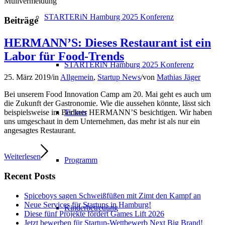
Müllvermeidung
STARTERiN Hamburg 2025 Konferenz
Beiträge
HERMANN’S: Dieses Restaurant ist ein
Labor für Food-Trends
STARTERiN Hamburg 2025 Konferenz
25. März 2019
/
in
Allgemein
,
Startup News
/
von
Mathias Jäger
Bei unserem Food Innovation Camp am 20. Mai geht es auch um
die Zukunft der Gastronomie. Wie die aussehen könnte, lässt sich
Tickets
beispielsweise im Berliner HERMANN’S besichtigen. Wir haben
uns umgeschaut in dem Unternehmen, das mehr ist als nur ein
angesagtes Restaurant.
Weiterlesen
Programm
Recent Posts
Spiceboys sagen Schweißfüßen mit Zimt den Kampf an
Neue Services für Startups in Hamburg!
Kinderbetreuung
Diese fünf Projekte fördert Games Lift 2026
Jetzt bewerben für Startup-Wettbewerb Next Big Brand!