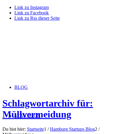
Link zu Instagram
Link zu Facebook
Link zu Rss dieser Seite
BLOG
Schlagwortarchiv für:
Müllvermeidung
STARTERiN
Du bist hier:
Startseite
1
/
Hamburg Startups Blog
2
/