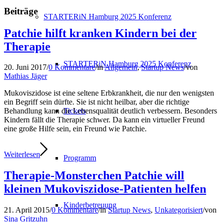
Beiträge
STARTERiN Hamburg 2025 Konferenz
Patchie hilft kranken Kindern bei der
Therapie
STARTERiN Hamburg 2025 Konferenz
20. Juni 2017
/
0 Kommentare
/
in
Allgemein
,
Startup News
/
von
Mathias Jäger
Mukoviszidose ist eine seltene Erbkrankheit, die nur den wenigsten
ein Begriff sein dürfte. Sie ist nicht heilbar, aber die richtige
Tickets
Behandlung kann die Lebensqualität deutlich verbessern. Besonders
Kindern fällt die Therapie schwer. Da kann ein virtueller Freund
eine große Hilfe sein, ein Freund wie Patchie.
Weiterlesen
Programm
Therapie-Monsterchen Patchie will
kleinen Mukoviszidose-Patienten helfen
Kinderbetreuung
21. April 2015
/
0 Kommentare
/
in
Startup News
,
Unkategorisiert
/
von
Sina Gritzuhn