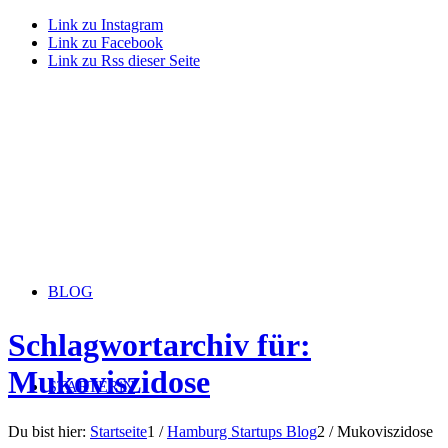
Link zu Instagram
Link zu Facebook
Link zu Rss dieser Seite
BLOG
Schlagwortarchiv für:
Mukoviszidose
STARTERiN
Du bist hier:
Startseite
1
/
Hamburg Startups Blog
2
/
Mukoviszidose