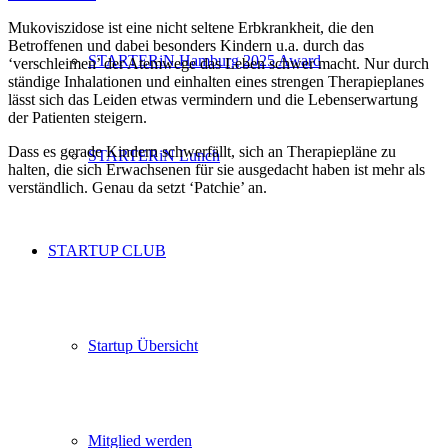
Mukoviszidose ist eine nicht seltene Erbkrankheit, die den
Betroffenen und dabei besonders Kindern u.a. durch das
STARTERiN Hamburg 2025 Award
‘verschleimen’ der Atemwege das Leben schwer macht. Nur durch
ständige Inhalationen und einhalten eines strengen Therapieplanes
lässt sich das Leiden etwas vermindern und die Lebenserwartung
der Patienten steigern.
Dass es gerade Kindern schwerfällt, sich an Therapiepläne zu
STARTERiN Lunch
halten, die sich Erwachsenen für sie ausgedacht haben ist mehr als
verständlich. Genau da setzt ‘Patchie’ an.
STARTUP CLUB
Startup Übersicht
Mitglied werden