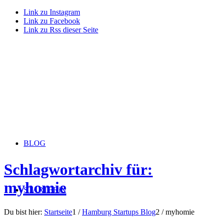
Link zu Instagram
Link zu Facebook
Link zu Rss dieser Seite
BLOG
Schlagwortarchiv für:
myhomie
STARTERiN
Du bist hier:
Startseite
1
/
Hamburg Startups Blog
2
/
myhomie