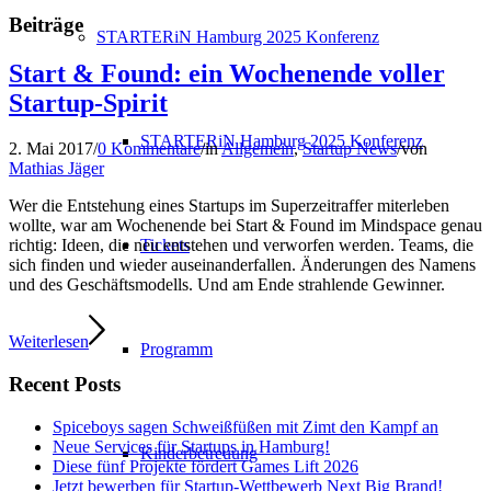
Beiträge
STARTERiN Hamburg 2025 Konferenz
Start & Found: ein Wochenende voller
Startup-Spirit
STARTERiN Hamburg 2025 Konferenz
2. Mai 2017
/
0 Kommentare
/
in
Allgemein
,
Startup News
/
von
Mathias Jäger
Wer die Entstehung eines Startups im Superzeitraffer miterleben
wollte, war am Wochenende bei Start & Found im Mindspace genau
Tickets
richtig: Ideen, die neu entstehen und verworfen werden. Teams, die
sich finden und wieder auseinanderfallen. Änderungen des Namens
und des Geschäftsmodells. Und am Ende strahlende Gewinner.
Weiterlesen
Programm
Recent Posts
Spiceboys sagen Schweißfüßen mit Zimt den Kampf an
Neue Services für Startups in Hamburg!
Kinderbetreuung
Diese fünf Projekte fördert Games Lift 2026
Jetzt bewerben für Startup-Wettbewerb Next Big Brand!