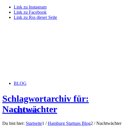
Link zu Instagram
Link zu Facebook
Link zu Rss dieser Seite
BLOG
Schlagwortarchiv für:
Nachtwächter
STARTERiN
Du bist hier:
Startseite
1
/
Hamburg Startups Blog
2
/
Nachtwächter