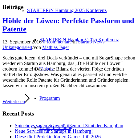
Beiträge
STARTERiN Hamburg 2025 Konferenz
Höhle der Löwen: Perfekte Passform und
Patente
STARTERiN Hamburg 2025 Konferenz
13. September 2016
/
0 Kommentare
/
in
Startup News
,
Unkategorisiert
/
von
Mathias Jäger
Sechs gute Ideen, drei Deals verkündet – und mit SugarShape schon
wieder ein Startup aus Hamburg, das „Die Höhle der Löwen“
Tickets
erobern konnte! Das ist die Bilanz der vierten Folge der dritten
Staffel der Erfolgsshow. Was genau alles passiert ist und welche
wesentliche Rolle Patente für Gründerinnen und Gründer spielen,
fassen wir in unserem großen Nachbericht zusammen.
Programm
Weiterlesen
Recent Posts
Spiceboys sagen Schweißfüßen mit Zimt den Kampf an
Kinderbetreuung
Neue Services für Startups in Hamburg!
Diese fünf Projekte fördert Games Lift 2026