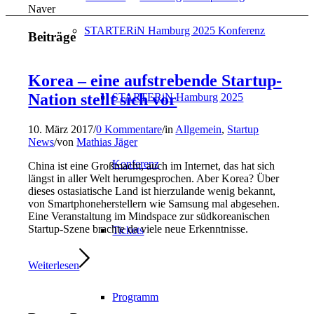
Naver
STARTERiN Hamburg 2025 Konferenz
Beiträge
Korea – eine aufstrebende Startup-
Nation stellt sich vor
STARTERiN Hamburg 2025
10. März 2017
/
0 Kommentare
/
in
Allgemein
,
Startup
News
/
von
Mathias Jäger
Konferenz
China ist eine Großmacht, auch im Internet, das hat sich
längst in aller Welt herumgesprochen. Aber Korea? Über
dieses ostasiatische Land ist hierzulande wenig bekannt,
von Smartphoneherstellern wie Samsung mal abgesehen.
Eine Veranstaltung im Mindspace zur südkoreanischen
Startup-Szene brachte da viele neue Erkenntnisse.
Tickets
Weiterlesen
Programm