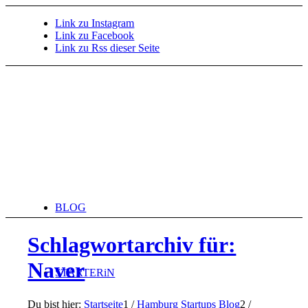
Link zu Instagram
Link zu Facebook
Link zu Rss dieser Seite
BLOG
Schlagwortarchiv für:
Naver
STARTERiN
Du bist hier:
Startseite
1
/
Hamburg Startups Blog
2
/