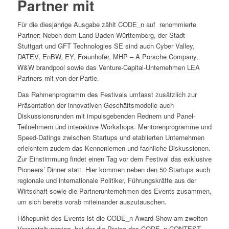
Partner mit
Für die diesjährige Ausgabe zählt CODE_n auf renommierte
Partner: Neben dem Land Baden-Württemberg, der Stadt
Stuttgart und GFT Technologies SE sind auch Cyber Valley,
DATEV, EnBW, EY, Fraunhofer, MHP – A Porsche Company,
W&W brandpool sowie das Venture-Capital-Unternehmen LEA
Partners mit von der Partie.
Das Rahmenprogramm des Festivals umfasst zusätzlich zur
Präsentation der innovativen Geschäftsmodelle auch
Diskussionsrunden mit impulsgebenden Rednern und Panel-
Teilnehmern und interaktive Workshops. Mentorenprogramme und
Speed-Datings zwischen Startups und etablierten Unternehmen
erleichtern zudem das Kennenlernen und fachliche Diskussionen.
Zur Einstimmung findet einen Tag vor dem Festival das exklusive
Pioneers’ Dinner statt. Hier kommen neben den 50 Startups auch
regionale und internationale Politiker, Führungskräfte aus der
Wirtschaft sowie die Partnerunternehmen des Events zusammen,
um sich bereits vorab miteinander auszutauschen.
Höhepunkt des Events ist die CODE_n Award Show am zweiten
Veranstaltungstag, bei der die Preise des CODE_n CONTEST