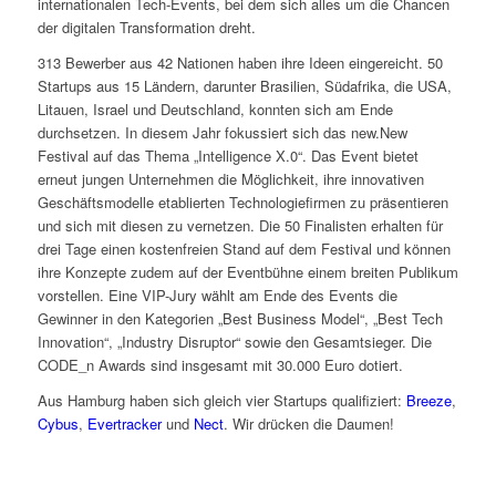
internationalen Tech-Events, bei dem sich alles um die Chancen
der digitalen Transformation dreht.
313 Bewerber aus 42 Nationen haben ihre Ideen eingereicht. 50
Startups aus 15 Ländern, darunter Brasilien, Südafrika, die USA,
Litauen, Israel und Deutschland, konnten sich am Ende
durchsetzen. In diesem Jahr fokussiert sich das new.New
Festival auf das Thema „Intelligence X.0“. Das Event bietet
erneut jungen Unternehmen die Möglichkeit, ihre innovativen
Geschäftsmodelle etablierten Technologiefirmen zu präsentieren
und sich mit diesen zu vernetzen. Die 50 Finalisten erhalten für
drei Tage einen kostenfreien Stand auf dem Festival und können
ihre Konzepte zudem auf der Eventbühne einem breiten Publikum
vorstellen. Eine VIP-Jury wählt am Ende des Events die
Gewinner in den Kategorien „Best Business Model“, „Best Tech
Innovation“, „Industry Disruptor“ sowie den Gesamtsieger. Die
CODE_n Awards sind insgesamt mit 30.000 Euro dotiert.
Aus Hamburg haben sich gleich vier Startups qualifiziert:
Breeze
,
Cybus
,
Evertracker
und
Nect
. Wir drücken die Daumen!