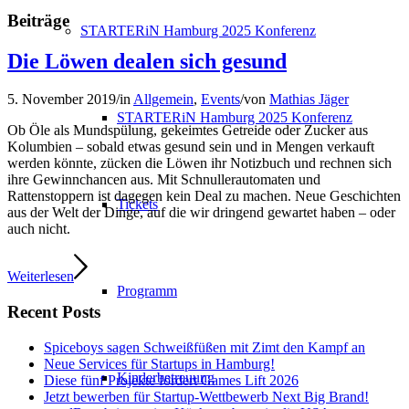
Beiträge
STARTERiN Hamburg 2025 Konferenz
Die Löwen dealen sich gesund
5. November 2019
/
in
Allgemein
,
Events
/
von
Mathias Jäger
STARTERiN Hamburg 2025 Konferenz
Ob Öle als Mundspülung, gekeimtes Getreide oder Zucker aus
Kolumbien – sobald etwas gesund sein und in Mengen verkauft
werden könnte, zücken die Löwen ihr Notizbuch und rechnen sich
ihre Gewinnchancen aus. Mit Schnullerautomaten und
Rattenstoppern ist dagegen kein Deal zu machen. Neue Geschichten
Tickets
aus der Welt der Dinge, auf die wir dringend gewartet haben – oder
auch nicht.
Weiterlesen
Programm
Recent Posts
Spiceboys sagen Schweißfüßen mit Zimt den Kampf an
Neue Services für Startups in Hamburg!
Kinderbetreuung
Diese fünf Projekte fördert Games Lift 2026
Jetzt bewerben für Startup-Wettbewerb Next Big Brand!