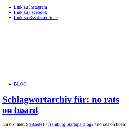
Link zu Instagram
Link zu Facebook
Link zu Rss dieser Seite
BLOG
Schlagwortarchiv für: no rats
on board
STARTERiN
Du bist hier:
Startseite
1
/
Hamburg Startups Blog
2
/
no rats on board