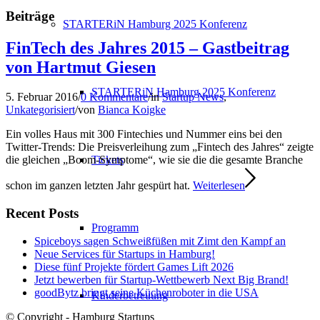
Beiträge
STARTERiN Hamburg 2025 Konferenz
FinTech des Jahres 2015 – Gastbeitrag
von Hartmut Giesen
STARTERiN Hamburg 2025 Konferenz
5. Februar 2016
/
0 Kommentare
/
in
Startup News
,
Unkategorisiert
/
von
Bianca Koigke
Ein volles Haus mit 300 Fintechies und Nummer eins bei den
Twitter-Trends: Die Preisverleihung zum „Fintech des Jahres“ zeigte
Tickets
die gleichen „Boom-Symptome“, wie sie die die gesamte Branche
schon im ganzen letzten Jahr gespürt hat.
Weiterlesen
Recent Posts
Programm
Spiceboys sagen Schweißfüßen mit Zimt den Kampf an
Neue Services für Startups in Hamburg!
Diese fünf Projekte fördert Games Lift 2026
Jetzt bewerben für Startup-Wettbewerb Next Big Brand!
goodBytz bringt seine Küchenroboter in die USA
Kinderbetreuung
© Copyright - Hamburg Startups