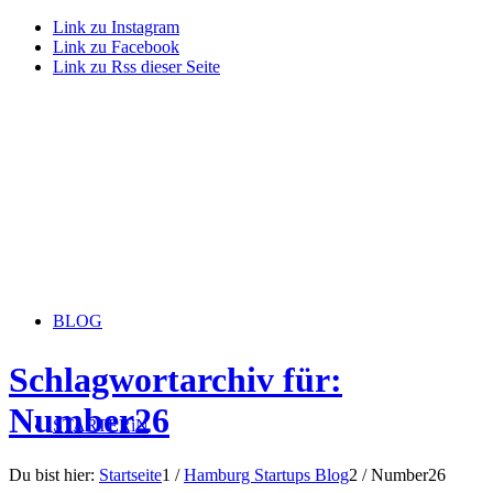
Link zu Instagram
Link zu Facebook
Link zu Rss dieser Seite
BLOG
Schlagwortarchiv für:
Number26
STARTERiN
Du bist hier:
Startseite
1
/
Hamburg Startups Blog
2
/
Number26