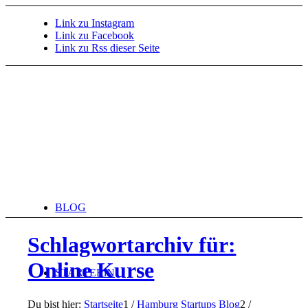
Link zu Instagram
Link zu Facebook
Link zu Rss dieser Seite
BLOG
Schlagwortarchiv für:
Online Kurse
STARTERiN
Du bist hier:
Startseite
1
/
Hamburg Startups Blog
2
/