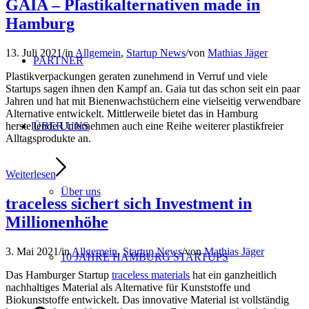
GAIA – Plastikalternativen made in
Hamburg
13. Juli 2021
/
in
Allgemein
,
Startup News
/
von
Mathias Jäger
PARTNER
Plastikverpackungen geraten zunehmend in Verruf und viele
Startups sagen ihnen den Kampf an. Gaia tut das schon seit ein paar
Jahren und hat mit Bienenwachstüchern eine vielseitig verwendbare
Alternative entwickelt. Mittlerweile bietet das in Hamburg
herstellende Unternehmen auch eine Reihe weiterer plastikfreier
ÜBER UNS
Alltagsprodukte an.
Weiterlesen
Über uns
traceless sichert sich Investment in
Millionenhöhe
3. Mai 2021
/
in
Allgemein
,
Startup News
/
von
Mathias Jäger
10 JAHRE HAMBURG STARTUPS
Das Hamburger Startup
traceless materials
hat ein ganzheitlich
nachhaltiges Material als Alternative für Kunststoffe und
Biokunststoffe entwickelt. Das innovative Material ist vollständig