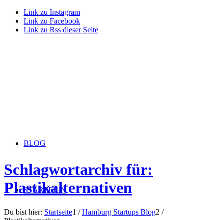
Link zu Instagram
Link zu Facebook
Link zu Rss dieser Seite
BLOG
Schlagwortarchiv für:
Plastikalternativen
STARTERiN
Du bist hier:
Startseite
1
/
Hamburg Startups Blog
2
/