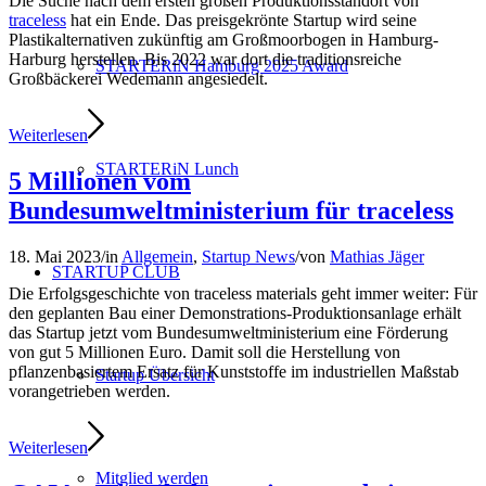
Die Suche nach dem ersten großen Produktionsstandort von
traceless
hat ein Ende. Das preisgekrönte Startup wird seine
Plastikalternativen zukünftig am Großmoorbogen in Hamburg-
Harburg herstellen. Bis 2022 war dort die traditionsreiche
STARTERiN Hamburg 2025 Award
Großbäckerei Wedemann angesiedelt.
Weiterlesen
STARTERiN Lunch
5 Millionen vom
Bundesumweltministerium für traceless
18. Mai 2023
/
in
Allgemein
,
Startup News
/
von
Mathias Jäger
STARTUP CLUB
Die Erfolgsgeschichte von traceless materials geht immer weiter: Für
den geplanten Bau einer Demonstrations-Produktionsanlage erhält
das Startup jetzt vom Bundesumweltministerium eine Förderung
von gut 5 Millionen Euro. Damit soll die Herstellung von
pflanzenbasiertem Ersatz für Kunststoffe im industriellen Maßstab
Startup Übersicht
vorangetrieben werden.
Weiterlesen
Mitglied werden