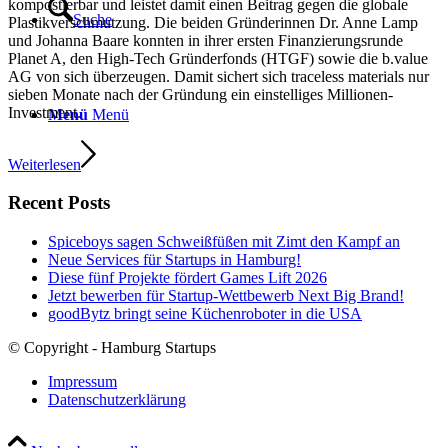
kompostierbar und leistet damit einen Beitrag gegen die globale
Suche
Plastikverschmutzung. Die beiden Gründerinnen Dr. Anne Lamp
und Johanna Baare konnten in ihrer ersten Finanzierungsrunde
Planet A, den High-Tech Gründerfonds (HTGF) sowie die b.value
AG von sich überzeugen. Damit sichert sich traceless materials nur
sieben Monate nach der Gründung ein einstelliges Millionen-
Investment.
Menü
Menü
Weiterlesen
Recent Posts
Spiceboys sagen Schweißfüßen mit Zimt den Kampf an
Neue Services für Startups in Hamburg!
Diese fünf Projekte fördert Games Lift 2026
Jetzt bewerben für Startup-Wettbewerb Next Big Brand!
goodBytz bringt seine Küchenroboter in die USA
© Copyright - Hamburg Startups
Impressum
Datenschutzerklärung