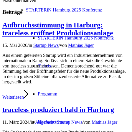
Plastikalternativen
STARTERiN Hamburg 2025 Konferenz
Beiträge
Aufbruchsstimmung in Harburg:
traceless eröffnet Produktionsanlage
STARTERiN Hamburg 2025 Konferenz
15. Mai 2026
/
in
Startup News
/
von
Mathias Jäger
Aus einem gefeierten Startup wird ein Industrieunternehmen von
internationalem Rang. So lässt sich in einem Satz die Geschichte
Tickets
von traceless zusammenfassen. Dementsprechend gut war die
Stimmung bei der Eröffnungsfeier für die neue Produktionsanlage,
in der im großen Stil eine pflanzenbasierte Alternative zu Plastik
hergestellt wird.
Programm
Weiterlesen
traceless produziert bald in Harburg
Kinderbetreuung
11. März 2024
/
in
Allgemein
,
Startup News
/
von
Mathias Jäger