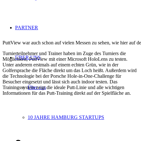
PARTNER
PuttView war auch schon auf vielen Messen zu sehen, wie hier auf de
Turnierteilnehmer und Trainer haben im Zuge des Turniers die
ÜBER UNS
Möglichkeit, PuttView mit einer Microsoft HoloLens zu testen.
Unter anderem erstmals auf einem echten Grün, wie in der
Golfersprache die Fläche direkt um das Loch heißt. Außerdem wird
die Technologie bei der Porsche Hole-in-One-Challenge für
Besucher eingesetzt und lässt sich auch indoor testen.
Das
Über uns
Trainingssystem zeigt die ideale Putt-Linie und alle wichtigen
Informationen für das Putt-Training direkt auf der Spielfläche an.
10 JAHRE HAMBURG STARTUPS