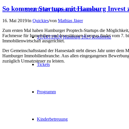
So kommen Startups mit Hamburg Inves
STARTERiN Hamburg 2025 Konferenz
16. Mai 2019
/
in
Quickies
/
von
Mathias Jäger
Zum ersten Mal haben Hamburger Proptech-Startups die Möglichkeit
Fachmesse für Immobilien und Investitionen Europas findet vom 7. b
STARTERiN Hamburg 2025 Konferenz
Immobilienwirtschaft ausgerichtet.
Der Gemeinschaftsstand der Hansestadt steht dieses Jahr unter dem 
Hamburger Immobilienbranche. Aus allen eingegangenen Bewerbungen w
zuzüglich Umsatzsteuer zu leisten.
Tickets
Programm
Kinderbetreuung