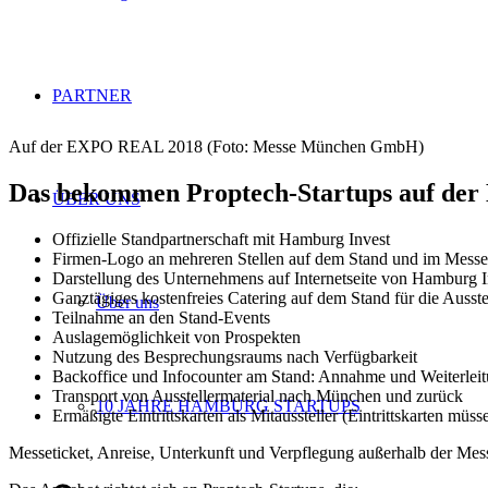
PARTNER
Auf der EXPO REAL 2018 (Foto: Messe München GmbH)
Das bekommen Proptech-Startups auf de
ÜBER UNS
Offizielle Standpartnerschaft mit Hamburg Invest
Firmen-Logo an mehreren Stellen auf dem Stand und im Mess
Darstellung des Unternehmens auf Internetseite von Hamburg
Ganztägiges kostenfreies Catering auf dem Stand für die Ausste
Über uns
Teilnahme an den Stand-Events
Auslagemöglichkeit von Prospekten
Nutzung des Besprechungsraums nach Verfügbarkeit
Backoffice und Infocounter am Stand: Annahme und Weiterlei
Transport von Ausstellermaterial nach München und zurück
10 JAHRE HAMBURG STARTUPS
Ermäßigte Eintrittskarten als Mitaussteller (Eintrittskarten m
Messeticket, Anreise, Unterkunft und Verpflegung außerhalb der Mes