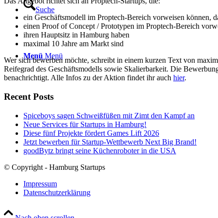
Das Angebot richtet sich an Proptech-Startups, die:
Suche
ein Geschäftsmodell im Proptech-Bereich vorweisen können, da
einen Proof of Concept / Prototypen im Proptech-Bereich vor
ihren Hauptsitz in Hamburg haben
maximal 10 Jahre am Markt sind
Menü
Menü
Wer sich bewerben möchte, schreibt in einem kurzen Text von maxima
Reifegrad des Geschäftsmodells sowie Skalierbarkeit. Die Bewerbungs
benachrichtigt. Alle Infos zu der Aktion findet ihr auch
hier
.
Recent Posts
Spiceboys sagen Schweißfüßen mit Zimt den Kampf an
Neue Services für Startups in Hamburg!
Diese fünf Projekte fördert Games Lift 2026
Jetzt bewerben für Startup-Wettbewerb Next Big Brand!
goodBytz bringt seine Küchenroboter in die USA
© Copyright - Hamburg Startups
Impressum
Datenschutzerklärung
Nach oben scrollen