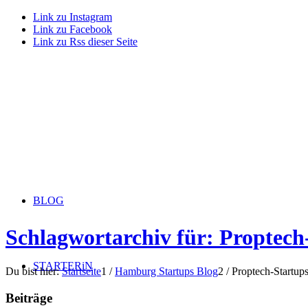
Link zu Instagram
Link zu Facebook
Link zu Rss dieser Seite
BLOG
Schlagwortarchiv für: Proptech
STARTERiN
Du bist hier:
Startseite
1
/
Hamburg Startups Blog
2
/
Proptech-Startup
Beiträge