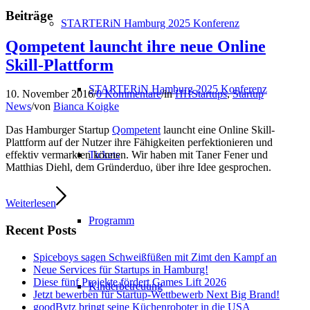
Beiträge
STARTERiN Hamburg 2025 Konferenz
Qompetent launcht ihre neue Online
Skill-Plattform
STARTERiN Hamburg 2025 Konferenz
10. November 2016
/
0 Kommentare
/
in
HHStartups
,
Startup
News
/
von
Bianca Koigke
Das Hamburger Startup
Qompetent
launcht eine Online Skill-
Plattform auf der Nutzer ihre Fähigkeiten perfektionieren und
Tickets
effektiv vermarkten können. Wir haben mit Taner Fener und
Matthias Diehl, dem Gründerduo, über ihre Idee gesprochen.
Weiterlesen
Programm
Recent Posts
Spiceboys sagen Schweißfüßen mit Zimt den Kampf an
Neue Services für Startups in Hamburg!
Diese fünf Projekte fördert Games Lift 2026
Kinderbetreuung
Jetzt bewerben für Startup-Wettbewerb Next Big Brand!
goodBytz bringt seine Küchenroboter in die USA