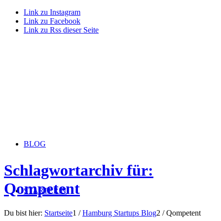
Link zu Instagram
Link zu Facebook
Link zu Rss dieser Seite
BLOG
Schlagwortarchiv für:
Qompetent
STARTERiN
Du bist hier:
Startseite
1
/
Hamburg Startups Blog
2
/
Qompetent