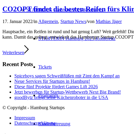
CO2OPT findet die besten Reifen fürs Kl
STARTERiN Hamburg 2025 Konferenz
17. Januar 2022
/
in
Allgemein
,
Startup News
/
von
Mathias Jäger
Hauptsache, ein Reifen ist rund und hat genug Luft? Weit gefehlt! D
kann. Damit das gelingt, entwickelt das Hamburger Startup CO2OPT e
STARTERiN Hamburg 2025 Konferenz
Weiterlesen
Recent Posts
Tickets
Spiceboys sagen Schweißfüßen mit Zimt den Kampf an
Neue Services für Startups in Hamburg!
Diese fünf Projekte fördert Games Lift 2026
Jetzt bewerben für Startup-Wettbewerb Next Big Brand!
Programm
goodBytz bringt seine Küchenroboter in die USA
© Copyright - Hamburg Startups
Impressum
Datenschutzerklärung
Kinderbetreuung