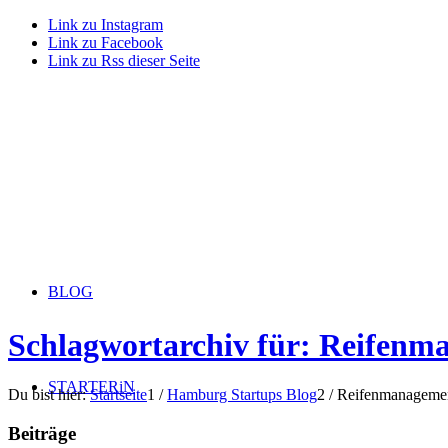
Link zu Instagram
Link zu Facebook
Link zu Rss dieser Seite
BLOG
Schlagwortarchiv für: Reifen
STARTERiN
Du bist hier:
Startseite
1
/
Hamburg Startups Blog
2
/
Reifenmanageme
Beiträge