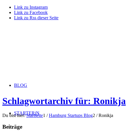
Link zu Instagram
Link zu Facebook
Link zu Rss dieser Seite
BLOG
Schlagwortarchiv für: Ronikja
STARTERiN
Du bist hier:
Startseite
1
/
Hamburg Startups Blog
2
/
Ronikja
Beiträge