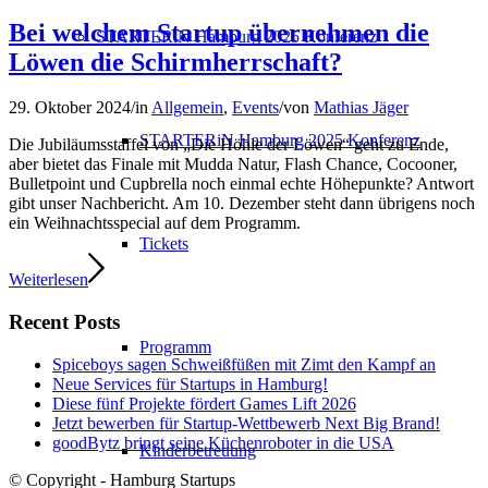
Bei welchem Startup übernehmen die
STARTERiN Hamburg 2025 Konferenz
Löwen die Schirmherrschaft?
29. Oktober 2024
/
in
Allgemein
,
Events
/
von
Mathias Jäger
STARTERiN Hamburg 2025 Konferenz
Die Jubiläumsstaffel von „Die Höhle der Löwen“ geht zu Ende,
aber bietet das Finale mit Mudda Natur, Flash Chance, Cocooner,
Bulletpoint und Cupbrella noch einmal echte Höhepunkte? Antwort
gibt unser Nachbericht. Am 10. Dezember steht dann übrigens noch
ein Weihnachtsspecial auf dem Programm.
Tickets
Weiterlesen
Recent Posts
Programm
Spiceboys sagen Schweißfüßen mit Zimt den Kampf an
Neue Services für Startups in Hamburg!
Diese fünf Projekte fördert Games Lift 2026
Jetzt bewerben für Startup-Wettbewerb Next Big Brand!
goodBytz bringt seine Küchenroboter in die USA
Kinderbetreuung
© Copyright - Hamburg Startups