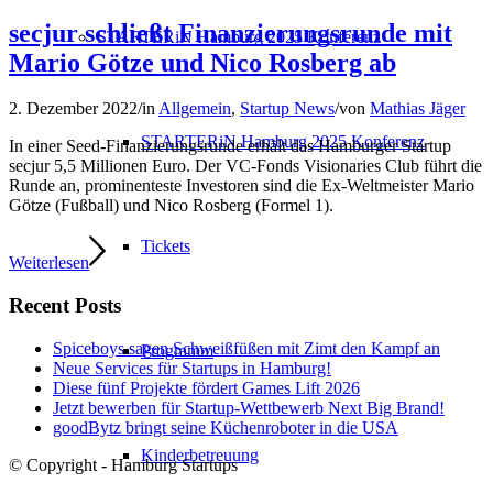
secjur schließt Finanzierungsrunde mit
STARTERiN Hamburg 2025 Konferenz
Mario Götze und Nico Rosberg ab
2. Dezember 2022
/
in
Allgemein
,
Startup News
/
von
Mathias Jäger
STARTERiN Hamburg 2025 Konferenz
In einer Seed-Finanzierungsrunde erhält das Hamburger Startup
secjur 5,5 Millionen Euro. Der VC-Fonds Visionaries Club führt die
Runde an, prominenteste Investoren sind die Ex-Weltmeister Mario
Götze (Fußball) und Nico Rosberg (Formel 1).
Tickets
Weiterlesen
Recent Posts
Spiceboys sagen Schweißfüßen mit Zimt den Kampf an
Programm
Neue Services für Startups in Hamburg!
Diese fünf Projekte fördert Games Lift 2026
Jetzt bewerben für Startup-Wettbewerb Next Big Brand!
goodBytz bringt seine Küchenroboter in die USA
Kinderbetreuung
© Copyright - Hamburg Startups