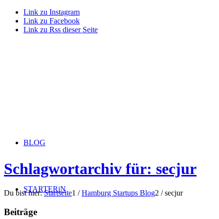
Link zu Instagram
Link zu Facebook
Link zu Rss dieser Seite
BLOG
Schlagwortarchiv für: secjur
STARTERiN
Du bist hier:
Startseite
1
/
Hamburg Startups Blog
2
/
secjur
Beiträge