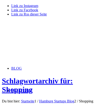
Link zu Instagram
Link zu Facebook
Link zu Rss dieser Seite
BLOG
Schlagwortarchiv für:
Shopping
STARTERiN
Du bist hier:
Startseite
1
/
Hamburg Startups Blog
2
/
Shopping