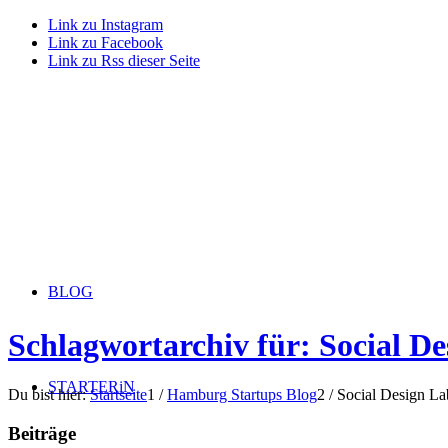
Link zu Instagram
Link zu Facebook
Link zu Rss dieser Seite
BLOG
Schlagwortarchiv für: Social De
STARTERiN
Du bist hier:
Startseite
1
/
Hamburg Startups Blog
2
/
Social Design La
Beiträge