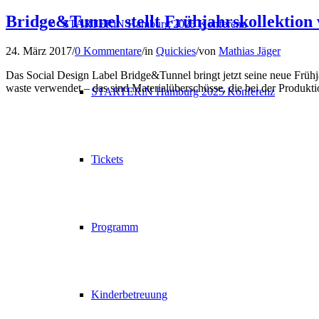
Bridge&Tunnel stellt Frühjahrskollektion 
STARTERiN Hamburg 2025 Konferenz
24. März 2017
/
0 Kommentare
/
in
Quickies
/
von
Mathias Jäger
Das Social Design Label Bridge&Tunnel bringt jetzt seine neue Frühj
waste verwendet – das sind Materialüberschüsse, die bei der Produkt
STARTERiN Hamburg 2025 Konferenz
Tickets
Programm
Kinderbetreuung