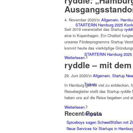
ryddle: „Hamburg 
Ausgangsstandort
4. November 2020
/
in
Allgemein
,
Hambur
STARTERiN Hamburg 2025 Konf
Seit 2019 veranstaltet das Startup
rydd
eine in Kopenhagen. Ein Chatbot fungiert
unseres Förderprogramms Startup Verstär
kommt heute das vierköpfige Gründung
STARTERiN Hamburg 2025 
Weiterlesen
ryddle – mit dem 
29. Juni 2020
/
in
Allgemein
,
Startup Ne
Tickets
In Hamburg gibt es viel zu entdecken, f
Reisebegleiter stellt das Startup rydd
haben uns auf die Reise begeben und e
Weiterlesen
Recent Posts
Programm
Spiceboys sagen Schweißfüßen mit Z
Neue Services für Startups in Hambur