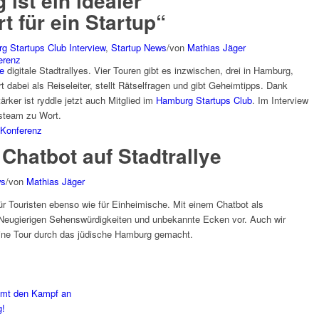
ist ein idealer
 für ein Startup“
g Startups Club Interview
,
Startup News
/
von
Mathias Jäger
erenz
le
digitale Stadtrallyes. Vier Touren gibt es inzwischen, drei in Hamburg,
 dabei als Reiseleiter, stellt Rätselfragen und gibt Geheimtipps. Dank
ker ist ryddle jetzt auch Mitglied im
Hamburg Startups Club
. Im Interview
steam zu Wort.
Konferenz
Chatbot auf Stadtrallye
ws
/
von
Mathias Jäger
ür Touristen ebenso wie für Einheimische. Mit einem Chatbot als
le Neugierigen Sehenswürdigkeiten und unbekannte Ecken vor. Auch wir
ine Tour durch das jüdische Hamburg gemacht.
imt den Kampf an
g!