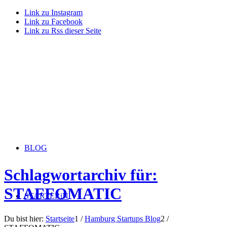
Link zu Instagram
Link zu Facebook
Link zu Rss dieser Seite
BLOG
Schlagwortarchiv für:
STAFFOMATIC
STARTERiN
Du bist hier:
Startseite
1
/
Hamburg Startups Blog
2
/