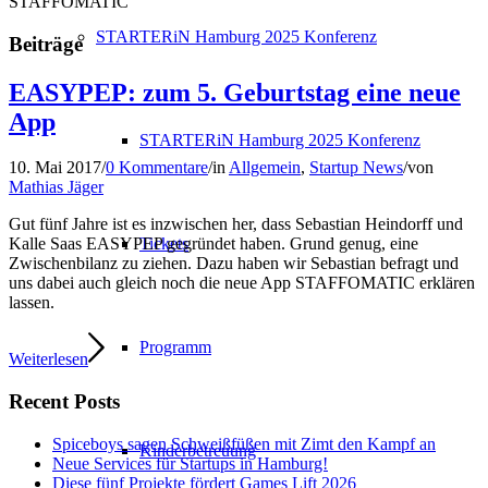
STAFFOMATIC
STARTERiN Hamburg 2025 Konferenz
Beiträge
EASYPEP: zum 5. Geburtstag eine neue
App
STARTERiN Hamburg 2025 Konferenz
10. Mai 2017
/
0 Kommentare
/
in
Allgemein
,
Startup News
/
von
Mathias Jäger
Gut fünf Jahre ist es inzwischen her, dass Sebastian Heindorff und
Tickets
Kalle Saas EASYPEP gegründet haben. Grund genug, eine
Zwischenbilanz zu ziehen. Dazu haben wir Sebastian befragt und
uns dabei auch gleich noch die neue App STAFFOMATIC erklären
lassen.
Programm
Weiterlesen
Recent Posts
Spiceboys sagen Schweißfüßen mit Zimt den Kampf an
Kinderbetreuung
Neue Services für Startups in Hamburg!
Diese fünf Projekte fördert Games Lift 2026