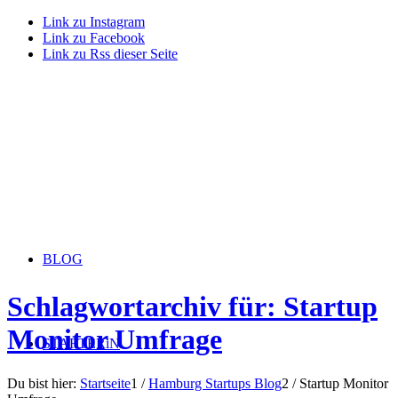
Link zu Instagram
Link zu Facebook
Link zu Rss dieser Seite
BLOG
Schlagwortarchiv für: Startup
Monitor Umfrage
STARTERiN
Du bist hier:
Startseite
1
/
Hamburg Startups Blog
2
/
Startup Monitor