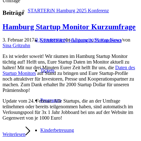
Umfrage
STARTERiN Hamburg 2025 Konferenz
Beiträge
Hamburg Startup Monitor Kurzumfrage
3. Februar 2017
/
0 Kommentare
/
in
Allgemein
,
Startup News
/
von
STARTERiN Hamburg 2025 Konferenz
Sina Gritzuhn
Es ist wieder soweit! Wir räumen im Hamburg Startup Monitor
tüchtig auf! Helft uns, Eure Startup Daten im Monitor aktuell zu
halten! Mit nur drei Minuten Eurer Zeit helft Ihr uns, die
Daten des
Tickets
Startup Monitors
auf Stand zu bringen und Eure Startup-Profile
noch attraktiver für Investoren, Presse und Kooperationspartner zu
machen. Zum Dank erhaltet Ihr 2000 Startup Dollar für unseren
Prämienshop!
Programm
Update vom 24. Februar: Alle Startups, die an der Umfrage
teilnehmen oder bereits teilgenommen haben, sind automatisch im
Verlosungspool für 3x 1 Jahr Jobboard bei uns auf der Website im
Gegenwert von je 1000 Euro!
Kinderbetreuung
Weiterlesen