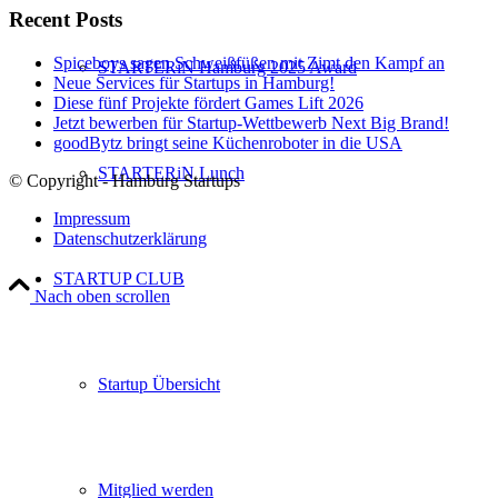
Recent Posts
Spiceboys sagen Schweißfüßen mit Zimt den Kampf an
STARTERiN Hamburg 2025 Award
Neue Services für Startups in Hamburg!
Diese fünf Projekte fördert Games Lift 2026
Jetzt bewerben für Startup-Wettbewerb Next Big Brand!
goodBytz bringt seine Küchenroboter in die USA
STARTERiN Lunch
© Copyright - Hamburg Startups
Impressum
Datenschutzerklärung
STARTUP CLUB
Nach oben scrollen
Startup Übersicht
Mitglied werden