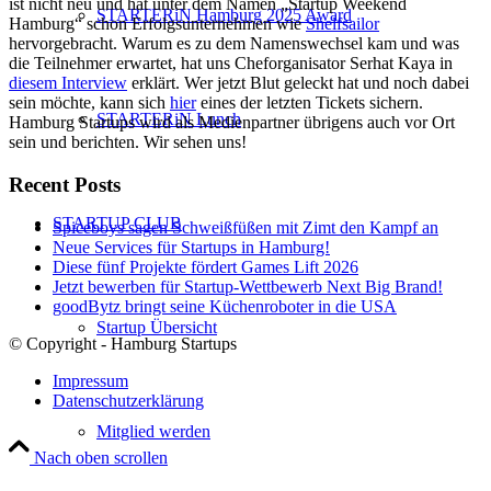
ist nicht neu und hat unter dem Namen „Startup Weekend
STARTERiN Hamburg 2025 Award
Hamburg“ schon Erfolgsunternehmen wie
Shelfsailor
hervorgebracht. Warum es zu dem Namenswechsel kam und was
die Teilnehmer erwartet, hat uns Cheforganisator Serhat Kaya in
diesem Interview
erklärt. Wer jetzt Blut geleckt hat und noch dabei
sein möchte, kann sich
hier
eines der letzten Tickets sichern.
STARTERiN Lunch
Hamburg Startups wird als Medienpartner übrigens auch vor Ort
sein und berichten. Wir sehen uns!
Recent Posts
STARTUP CLUB
Spiceboys sagen Schweißfüßen mit Zimt den Kampf an
Neue Services für Startups in Hamburg!
Diese fünf Projekte fördert Games Lift 2026
Jetzt bewerben für Startup-Wettbewerb Next Big Brand!
goodBytz bringt seine Küchenroboter in die USA
Startup Übersicht
© Copyright - Hamburg Startups
Impressum
Datenschutzerklärung
Mitglied werden
Nach oben scrollen