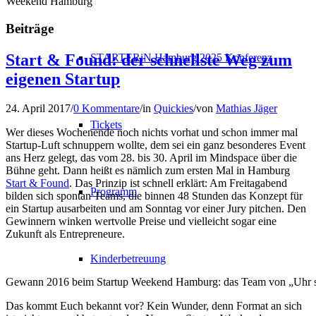
Weekend Hamburg
Beiträge
Start & Found: der schnellste Weg zum
STARTERiN Hamburg 2025 Konferenz
eigenen Startup
24. April 2017
/
0 Kommentare
/
in
Quickies
/
von
Mathias Jäger
Tickets
Wer dieses Wochenende noch nichts vorhat und schon immer mal
Startup-Luft schnuppern wollte, dem sei ein ganz besonderes Event
ans Herz gelegt, das vom 28. bis 30. April im Mindspace über die
Bühne geht. Dann heißt es nämlich zum ersten Mal in Hamburg
Start & Found
. Das Prinzip ist schnell erklärt: Am Freitagabend
Programm
bilden sich spontan Teams, die binnen 48 Stunden das Konzept für
ein Startup ausarbeiten und am Sonntag vor einer Jury pitchen. Den
Gewinnern winken wertvolle Preise und vielleicht sogar eine
Zukunft als Entrepreneure.
Kinderbetreuung
Gewann 2016 beim Startup Weekend Hamburg: das Team von „Uhr 
Das kommt Euch bekannt vor? Kein Wunder, denn Format an sich