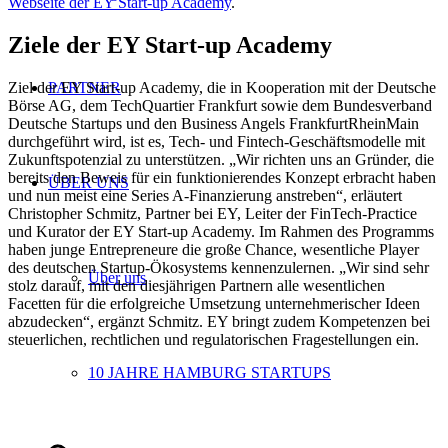
Webseite der EY Start-up Academy
.
Ziele der EY Start-up Academy
Ziel der EY Start-up Academy, die in Kooperation mit der Deutsche
PARTNER
Börse AG, dem TechQuartier Frankfurt sowie dem Bundesverband
Deutsche Startups und den Business Angels FrankfurtRheinMain
durchgeführt wird, ist es, Tech- und Fintech-Geschäftsmodelle mit
Zukunftspotenzial zu unterstützen. „Wir richten uns an Gründer, die
bereits den Beweis für ein funktionierendes Konzept erbracht haben
ÜBER UNS
und nun meist eine Series A-Finanzierung anstreben“, erläutert
Christopher Schmitz, Partner bei EY, Leiter der FinTech-Practice
und Kurator der EY Start-up Academy. Im Rahmen des Programms
haben junge Entrepreneure die große Chance, wesentliche Player
des deutschen Startup-Ökosystems kennenzulernen. „Wir sind sehr
Über uns
stolz darauf, mit den diesjährigen Partnern alle wesentlichen
Facetten für die erfolgreiche Umsetzung unternehmerischer Ideen
abzudecken“, ergänzt Schmitz. EY bringt zudem Kompetenzen bei
steuerlichen, rechtlichen und regulatorischen Fragestellungen ein.
10 JAHRE HAMBURG STARTUPS