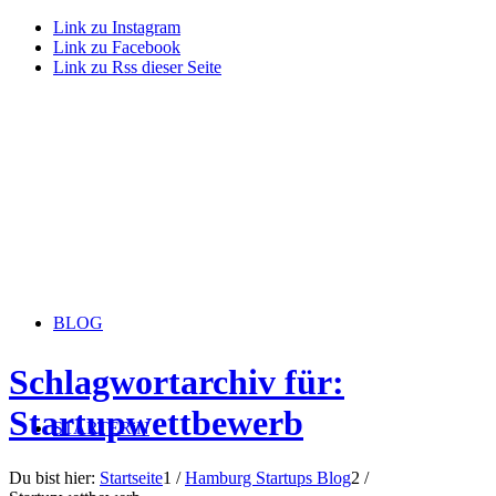
Link zu Instagram
Link zu Facebook
Link zu Rss dieser Seite
BLOG
Schlagwortarchiv für:
Startupwettbewerb
STARTERiN
Du bist hier:
Startseite
1
/
Hamburg Startups Blog
2
/