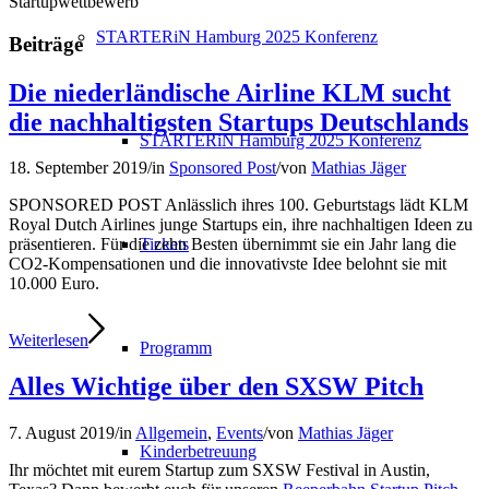
Startupwettbewerb
STARTERiN Hamburg 2025 Konferenz
Beiträge
Die niederländische Airline KLM sucht
die nachhaltigsten Startups Deutschlands
STARTERiN Hamburg 2025 Konferenz
18. September 2019
/
in
Sponsored Post
/
von
Mathias Jäger
SPONSORED POST Anlässlich ihres 100. Geburtstags lädt KLM
Royal Dutch Airlines junge Startups ein, ihre nachhaltigen Ideen zu
Tickets
präsentieren. Für die zehn Besten übernimmt sie ein Jahr lang die
CO2-Kompensationen und die innovativste Idee belohnt sie mit
10.000 Euro.
Weiterlesen
Programm
Alles Wichtige über den SXSW Pitch
7. August 2019
/
in
Allgemein
,
Events
/
von
Mathias Jäger
Kinderbetreuung
Ihr möchtet mit eurem Startup zum SXSW Festival in Austin,