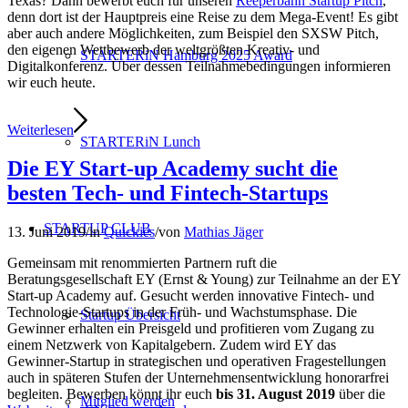
Texas? Dann bewerbt euch für unseren
Reeperbahn Startup Pitch
,
denn dort ist der Hauptpreis eine Reise zu dem Mega-Event! Es gibt
aber auch andere Möglichkeiten, zum Beispiel den SXSW Pitch,
den eigenen Wettbewerb der weltgrößten Kreativ- und
STARTERiN Hamburg 2025 Award
Digitalkonferenz. Über dessen Teilnahmebedingungen informieren
wir euch heute.
Weiterlesen
STARTERiN Lunch
Die EY Start-up Academy sucht die
besten Tech- und Fintech-Startups
STARTUP CLUB
13. Juni 2019
/
in
Quickies
/
von
Mathias Jäger
Gemeinsam mit renommierten Partnern ruft die
Beratungsgesellschaft EY (Ernst & Young) zur Teilnahme an der EY
Start-up Academy auf. Gesucht werden innovative Fintech- und
Technologie-Startups in der Früh- und Wachstumsphase. Die
Startup Übersicht
Gewinner erhalten ein Preisgeld und profitieren vom Zugang zu
einem Netzwerk von Kapitalgebern. Zudem wird EY das
Gewinner-Startup in strategischen und operativen Fragestellungen
auch in späteren Stufen der Unternehmensentwicklung honorarfrei
begleiten. Bewerben könnt ihr euch
bis 31. August 2019
über die
Mitglied werden