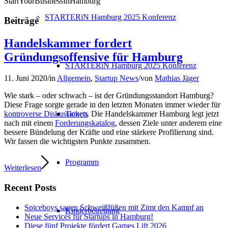
StartYourBusinessInHamburg
STARTERiN Hamburg 2025 Konferenz
Beiträge
Handelskammer fordert
Gründungsoffensive für Hamburg
STARTERiN Hamburg 2025 Konferenz
11. Juni 2020
/
in
Allgemein
,
Startup News
/
von
Mathias Jäger
Wie stark – oder schwach – ist der Gründungsstandort Hamburg?
Diese Frage sorgte gerade in den letzten Monaten immer wieder für
Tickets
kontroverse Diskussionen
. Die Handelskammer Hamburg legt jetzt
nach mit einem
Forderungskatalog
, dessen Ziele unter anderem eine
bessere Bündelung der Kräfte und eine stärkere Profilierung sind.
Wir fassen die wichtigsten Punkte zusammen.
Programm
Weiterlesen
Recent Posts
Spiceboys sagen Schweißfüßen mit Zimt den Kampf an
Kinderbetreuung
Neue Services für Startups in Hamburg!
Diese fünf Projekte fördert Games Lift 2026