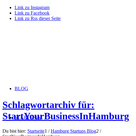
Link zu Instagram
Link zu Facebook
Link zu Rss dieser Seite
BLOG
Schlagwortarchiv für:
StartYourBusinessInHamburg
STARTERiN
Du bist hier:
Startseite
1
/
Hamburg Startups Blog
2
/