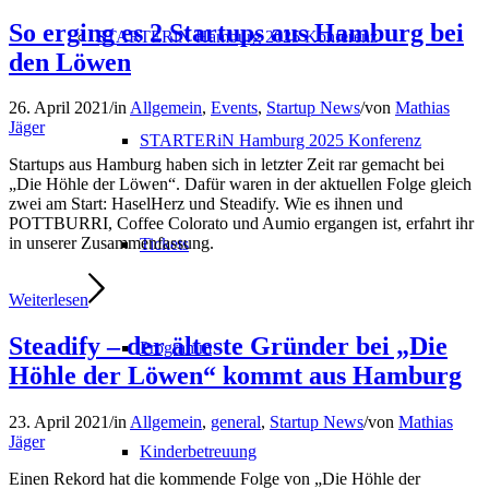
So erging es 2 Startups aus Hamburg bei
STARTERiN Hamburg 2025 Konferenz
den Löwen
26. April 2021
/
in
Allgemein
,
Events
,
Startup News
/
von
Mathias
Jäger
STARTERiN Hamburg 2025 Konferenz
Startups aus Hamburg haben sich in letzter Zeit rar gemacht bei
„Die Höhle der Löwen“. Dafür waren in der aktuellen Folge gleich
zwei am Start: HaselHerz und Steadify. Wie es ihnen und
POTTBURRI, Coffee Colorato und Aumio ergangen ist, erfahrt ihr
in unserer Zusammenfassung.
Tickets
Weiterlesen
Steadify – der älteste Gründer bei „Die
Programm
Höhle der Löwen“ kommt aus Hamburg
23. April 2021
/
in
Allgemein
,
general
,
Startup News
/
von
Mathias
Jäger
Kinderbetreuung
Einen Rekord hat die kommende Folge von „Die Höhle der