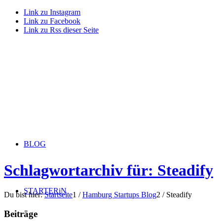
Link zu Instagram
Link zu Facebook
Link zu Rss dieser Seite
BLOG
Schlagwortarchiv für: Steadify
STARTERiN
Du bist hier:
Startseite
1
/
Hamburg Startups Blog
2
/
Steadify
Beiträge