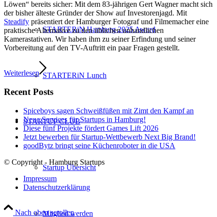
Löwen“ bereits sicher: Mit dem 83-jährigen Gert Wagner macht sich
der bisher älteste Gründer der Show auf Investorenjagd. Mit
Steadify
präsentiert der Hamburger Fotograf und Filmemacher eine
STARTERiN Hamburg 2025 Award
praktische Alternative zu den üblichen unhandlichen
Kamerastativen. Wir haben ihm zu seiner Erfindung und seiner
Vorbereitung auf den TV-Auftritt ein paar Fragen gestellt.
Weiterlesen
STARTERiN Lunch
Recent Posts
Spiceboys sagen Schweißfüßen mit Zimt den Kampf an
Neue Services für Startups in Hamburg!
STARTUP CLUB
Diese fünf Projekte fördert Games Lift 2026
Jetzt bewerben für Startup-Wettbewerb Next Big Brand!
goodBytz bringt seine Küchenroboter in die USA
© Copyright - Hamburg Startups
Startup Übersicht
Impressum
Datenschutzerklärung
Nach oben scrollen
Mitglied werden