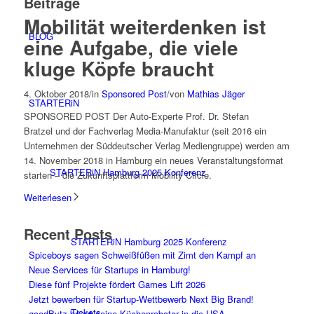
Beiträge
Mobilität weiterdenken ist
BLOG
eine Aufgabe, die viele
kluge Köpfe braucht
4. Oktober 2018
/
in
Sponsored Post
/
von
Mathias Jäger
STARTERiN
SPONSORED POST Der Auto-Experte Prof. Dr. Stefan
Bratzel und der Fachverlag Media-Manufaktur (seit 2016 ein
Unternehmen der Süddeutscher Verlag Mediengruppe) werden am
14. November 2018 in Hamburg ein neues Veranstaltungsformat
STARTERiN Hamburg 2025 Konferenz
starten – die Zukunftsplattform Mobility Circle.
Weiterlesen
Recent Posts
STARTERiN Hamburg 2025 Konferenz
Spiceboys sagen Schweißfüßen mit Zimt den Kampf an
Neue Services für Startups in Hamburg!
Diese fünf Projekte fördert Games Lift 2026
Jetzt bewerben für Startup-Wettbewerb Next Big Brand!
Tickets
goodBytz bringt seine Küchenroboter in die USA