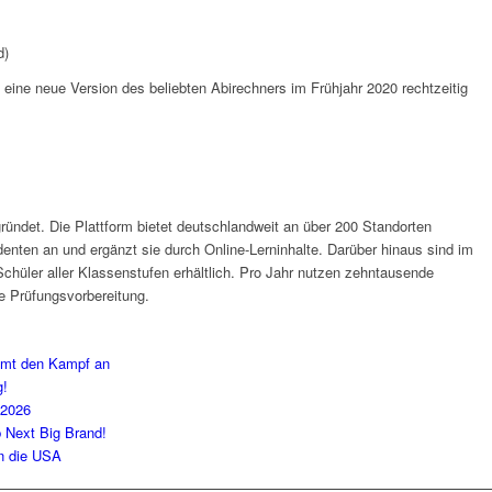
d)
ne neue Version des beliebten Abirechners im Frühjahr 2020 rechtzeitig
ündet. Die Plattform bietet deutschlandweit an über 200 Standorten
enten an und ergänzt sie durch Online-Lerninhalte. Darüber hinaus sind im
chüler aller Klassenstufen erhältlich. Pro Jahr nutzen zehntausende
ve Prüfungsvorbereitung.
imt den Kampf an
g!
 2026
b Next Big Brand!
in die USA