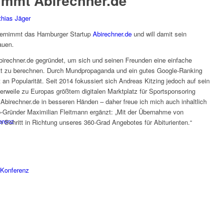
immt Abirechner.de
hias Jäger
ernimmt das Hamburger Startup
Abirechner.de
und will damit sein
auen.
irechner.de gegründet, um sich und seinen Freunden eine einfache
nitt zu berechnen. Durch Mundpropaganda und ein gutes Google-Ranking
n Popularität. Seit 2014 fokussiert sich Andreas Kitzing jedoch auf sein
lerweile zu Europas größtem digitalen Marktplatz für Sportsponsoring
Abirechner.de in besseren Händen – daher freue ich mich auch inhaltlich
lp-Gründer Maximilian Fleitmann ergänzt: „Mit der Übernahme von
erenz
 Schritt in Richtung unseres 360-Grad Angebotes für Abiturienten.“
Konferenz