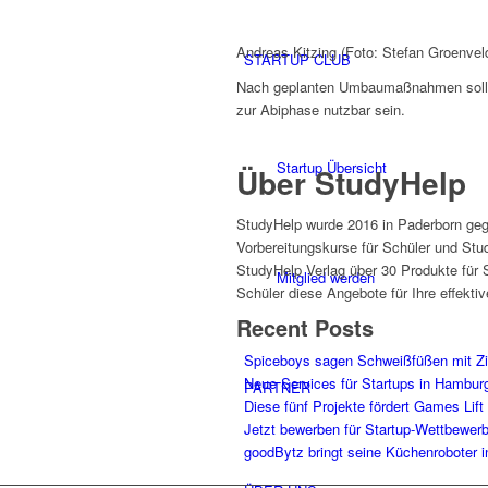
Andreas Kitzing (Foto: Stefan Groenvel
STARTUP CLUB
Nach geplanten Umbaumaßnahmen soll ei
zur Abiphase nutzbar sein.
Startup Übersicht
Über StudyHelp
StudyHelp wurde 2016 in Paderborn gegr
Vorbereitungskurse für Schüler und Stud
StudyHelp Verlag über 30 Produkte für S
Mitglied werden
Schüler diese Angebote für Ihre effekti
Recent Posts
Spiceboys sagen Schweißfüßen mit Z
Neue Services für Startups in Hambur
PARTNER
Diese fünf Projekte fördert Games Lift
Jetzt bewerben für Startup-Wettbewer
goodBytz bringt seine Küchenroboter 