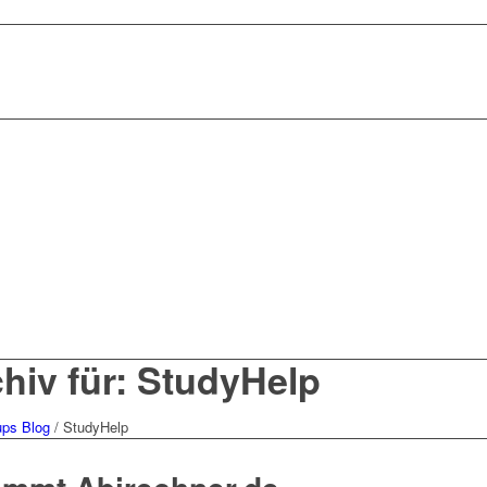
hiv für: StudyHelp
ups Blog
/
StudyHelp