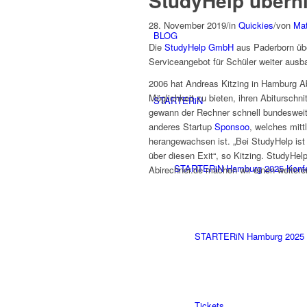
StudyHelp übern
28. November 2019
/
in
Quickies
/
von
Mat
BLOG
Die
S
tudyHelp GmbH
aus Paderborn üb
Serviceangebot für Schüler weiter ausb
2006 hat Andreas Kitzing in Hamburg Ab
Möglichkeit zu bieten, ihren Abitursch
STARTERiN
gewann der Rechner schnell bundesweit a
anderes Startup
Sponsoo
, welches mitt
herangewachsen ist. „Bei StudyHelp ist 
über diesen Exit“, so Kitzing. StudyHe
STARTERiN Hamburg 2025 Konf
Abirechner.de machen wir einen weiteren
STARTERiN Hamburg 2025 
Tickets