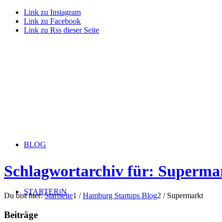
Link zu Instagram
Link zu Facebook
Link zu Rss dieser Seite
BLOG
Schlagwortarchiv für: Superma
STARTERiN
Du bist hier:
Startseite
1
/
Hamburg Startups Blog
2
/
Supermarkt
Beiträge