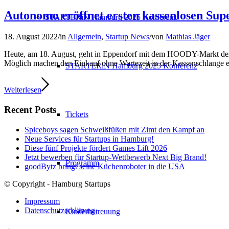
Autonomo eröffnet ersten kassenlosen Su
STARTERiN Hamburg 2025 Konferenz
18. August 2022
/
in
Allgemein
,
Startup News
/
von
Mathias Jäger
Heute, am 18. August, geht in Eppendorf mit dem HOODY-Markt der e
Möglich machen den Einkauf ohne Wartezeit in der Kassenschlange 
STARTERiN Hamburg 2025 Konferenz
Weiterlesen
Recent Posts
Tickets
Spiceboys sagen Schweißfüßen mit Zimt den Kampf an
Neue Services für Startups in Hamburg!
Diese fünf Projekte fördert Games Lift 2026
Jetzt bewerben für Startup-Wettbewerb Next Big Brand!
Programm
goodBytz bringt seine Küchenroboter in die USA
© Copyright - Hamburg Startups
Impressum
Datenschutzerklärung
Kinderbetreuung