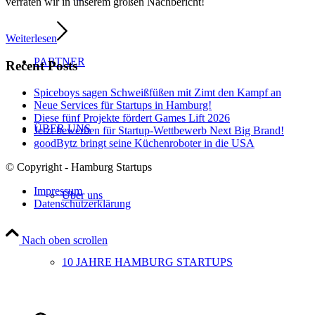
verraten wir in unserem großen Nachbericht!
Weiterlesen
PARTNER
Recent Posts
Spiceboys sagen Schweißfüßen mit Zimt den Kampf an
Neue Services für Startups in Hamburg!
Diese fünf Projekte fördert Games Lift 2026
ÜBER UNS
Jetzt bewerben für Startup-Wettbewerb Next Big Brand!
goodBytz bringt seine Küchenroboter in die USA
© Copyright - Hamburg Startups
Impressum
Über uns
Datenschutzerklärung
Nach oben scrollen
10 JAHRE HAMBURG STARTUPS