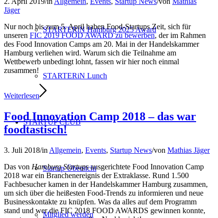
2. April 2019
/
in
Allgemein
,
Events
,
Startup News
/
von
Mathias
Jäger
Nur noch bis zum 5. April haben Food-Startups Zeit, sich für
STARTERiN Hamburg 2025 Award
unseren
FIC 2019 FOOD AWARD zu bewerben
, der im Rahmen
des Food Innovation Camps am 20. Mai in der Handelskammer
Hamburg verliehen wird. Warum sich die Teilnahme am
Wettbewerb unbedingt lohnt, fassen wir hier noch einmal
zusammen!
STARTERiN Lunch
Weiterlesen
Food Innovation Camp 2018 – das war
STARTUP CLUB
foodtastisch!
3. Juli 2018
/
in
Allgemein
,
Events
,
Startup News
/
von
Mathias Jäger
Das von
Hamburg Startups
ausgerichtete Food Innovation Camp
Startup Übersicht
2018 war ein Branchenereignis der Extraklasse. Rund 1.500
Fachbesucher kamen in der Handelskammer Hamburg zusammen,
um sich über die heißesten Food-Trends zu informieren und neue
Businesskontakte zu knüpfen. Was da alles auf dem Programm
stand und wer die FIC 2018 FOOD AWARDS gewinnen konnte,
Mitglied werden