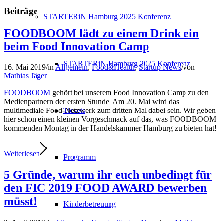
Beiträge
STARTERiN Hamburg 2025 Konferenz
FOODBOOM lädt zu einem Drink ein
beim Food Innovation Camp
STARTERiN Hamburg 2025 Konferenz
16. Mai 2019
/
in
Allgemein
,
Food&Health
,
Startup News
/
von
Mathias Jäger
FOODBOOM
gehört bei unserem Food Innovation Camp zu den
Medienpartnern der ersten Stunde. Am 20. Mai wird das
Tickets
multimediale Food-Netzwerk zum dritten Mal dabei sein. Wir geben
hier schon einen kleinen Vorgeschmack auf das, was FOODBOOM
kommenden Montag in der Handelskammer Hamburg zu bieten hat!
Weiterlesen
Programm
5 Gründe, warum ihr euch unbedingt für
den FIC 2019 FOOD AWARD bewerben
müsst!
Kinderbetreuung