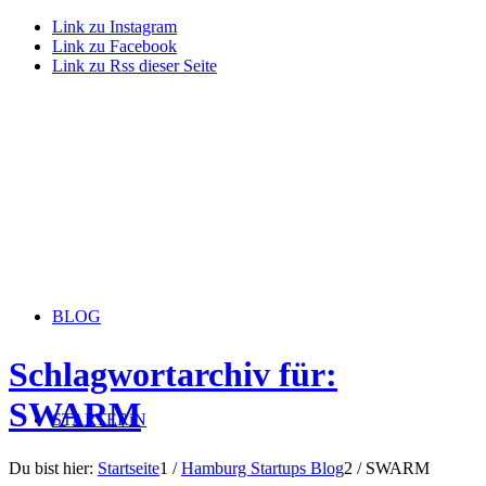
Link zu Instagram
Link zu Facebook
Link zu Rss dieser Seite
BLOG
Schlagwortarchiv für:
SWARM
STARTERiN
Du bist hier:
Startseite
1
/
Hamburg Startups Blog
2
/
SWARM