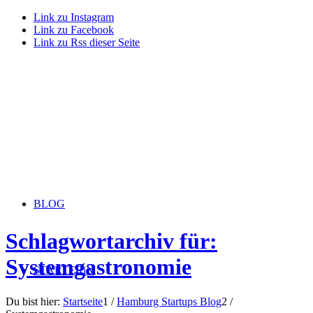
Link zu Instagram
Link zu Facebook
Link zu Rss dieser Seite
BLOG
Schlagwortarchiv für:
Systemgastronomie
STARTERiN
Du bist hier:
Startseite
1
/
Hamburg Startups Blog
2
/