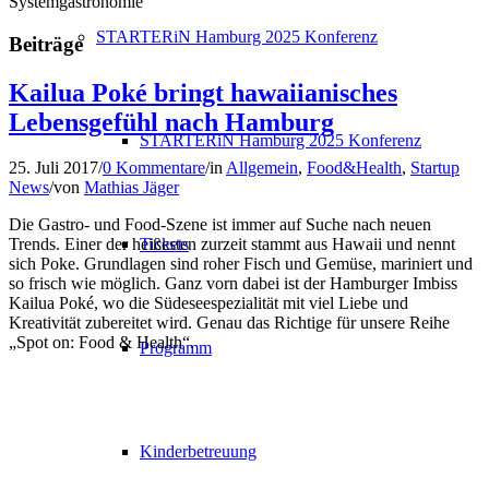
Systemgastronomie
STARTERiN Hamburg 2025 Konferenz
Beiträge
Kailua Poké bringt hawaiianisches
Lebensgefühl nach Hamburg
STARTERiN Hamburg 2025 Konferenz
25. Juli 2017
/
0 Kommentare
/
in
Allgemein
,
Food&Health
,
Startup
News
/
von
Mathias Jäger
Die Gastro- und Food-Szene ist immer auf Suche nach neuen
Tickets
Trends. Einer der heißesten zurzeit stammt aus Hawaii und nennt
sich Poke. Grundlagen sind roher Fisch und Gemüse, mariniert und
so frisch wie möglich. Ganz vorn dabei ist der Hamburger Imbiss
Kailua Poké, wo die Südeseespezialität mit viel Liebe und
Kreativität zubereitet wird. Genau das Richtige für unsere Reihe
„Spot on: Food & Health“.
Programm
Kinderbetreuung