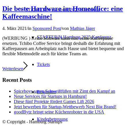
Die beste Hardware im Homeoffice: eine
STARTERiN Hamburg 2025 Konferenz
Kaffeemaschine!
4. März 2021
/
in
Sponsored Post
/
von
Mathias Jäger
STARTERiN Hamburg 2025 Konferenz
(WERBUNG ) Keine Software kann eine echte Kaffeepause
ersetzen. Tchibo Coffee Service bringt deshalb die Erfahrung mit
Kaffeepausen am Arbeitsplatz nach Hause und bietet bequeme und
flexible Mietmodelle auch für kleine Teams an.
Tickets
Weiterlesen
Recent Posts
Spiceboys sagen Schweißfüßen mit Zimt den Kampf an
Programm
Neue Services für Startups in Hamburg!
Diese fünf Projekte fördert Games Lift 2026
Jetzt bewerben für Startup-Wettbewerb Next Big Brand!
goodBytz bringt seine Küchenroboter in die USA
Kinderbetreuung
© Copyright - Hamburg Startups