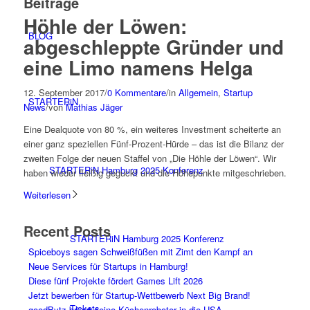
Beiträge
Höhle der Löwen:
BLOG
abgeschleppte Gründer und
eine Limo namens Helga
12. September 2017
/
0 Kommentare
/
in
Allgemein
,
Startup
STARTERiN
News
/
von
Mathias Jäger
Eine Dealquote von 80 %, ein weiteres Investment scheiterte an
einer ganz speziellen Fünf-Prozent-Hürde – das ist die Bilanz der
zweiten Folge der neuen Staffel von „Die Höhle der Löwen“. Wir
STARTERiN Hamburg 2025 Konferenz
haben wieder fleißig geguckt und die Höhepunkte mitgeschrieben.
Weiterlesen
Recent Posts
STARTERiN Hamburg 2025 Konferenz
Spiceboys sagen Schweißfüßen mit Zimt den Kampf an
Neue Services für Startups in Hamburg!
Diese fünf Projekte fördert Games Lift 2026
Jetzt bewerben für Startup-Wettbewerb Next Big Brand!
Tickets
goodBytz bringt seine Küchenroboter in die USA