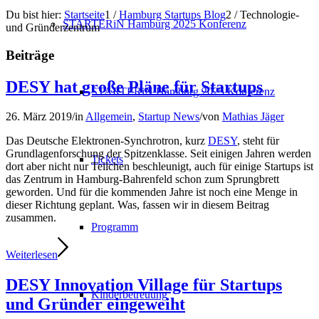
Du bist hier:
Startseite
1
/
Hamburg Startups Blog
2
/
Technologie-
STARTERiN Hamburg 2025 Konferenz
und Gründerzentrum
Beiträge
DESY hat große Pläne für Startups
STARTERiN Hamburg 2025 Konferenz
26. März 2019
/
in
Allgemein
,
Startup News
/
von
Mathias Jäger
Das Deutsche Elektronen-Synchrotron, kurz
DESY
, steht für
Grundlagenforschung der Spitzenklasse. Seit einigen Jahren werden
Tickets
dort aber nicht nur Teilchen beschleunigt, auch für einige Startups ist
das Zentrum in Hamburg-Bahrenfeld schon zum Sprungbrett
geworden. Und für die kommenden Jahre ist noch eine Menge in
dieser Richtung geplant. Was, fassen wir in diesem Beitrag
zusammen.
Programm
Weiterlesen
DESY Innovation Village für Startups
Kinderbetreuung
und Gründer eingeweiht