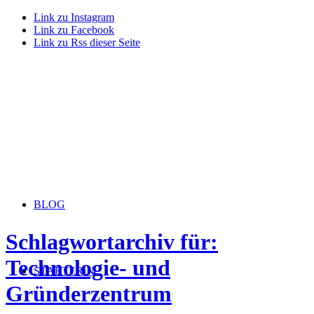
Link zu Instagram
Link zu Facebook
Link zu Rss dieser Seite
BLOG
Schlagwortarchiv für:
Technologie- und
STARTERiN
Gründerzentrum