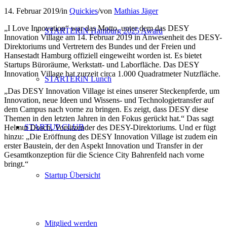
14. Februar 2019
/
in
Quickies
/
von
Mathias Jäger
„I Love Innovation“ war das Motto, unter dem das DESY
STARTERiN Hamburg 2025 Award
Innovation Village am 14. Februar 2019 in Anwesenheit des DESY-
Direktoriums und Vertretern des Bundes und der Freien und
Hansestadt Hamburg offiziell eingeweiht worden ist. Es bietet
Startups Büroräume, Werkstatt- und Laborfläche. Das DESY
Innovation Village hat zurzeit circa 1.000 Quadratmeter Nutzfläche.
STARTERiN Lunch
„Das DESY Innovation Village ist eines unserer Steckenpferde, um
Innovation, neue Ideen und Wissens- und Technologietransfer auf
dem Campus nach vorne zu bringen. Es zeigt, dass DESY diese
Themen in den letzten Jahren in den Fokus gerückt hat.“ Das sagt
STARTUP CLUB
Helmut Dosch, Vorsitzender des DESY-Direktoriums. Und er fügt
hinzu: „Die Eröffnung des DESY Innovation Village ist zudem ein
erster Baustein, der den Aspekt Innovation und Transfer in der
Gesamtkonzeption für die Science City Bahrenfeld nach vorne
bringt.“
Startup Übersicht
Mitglied werden