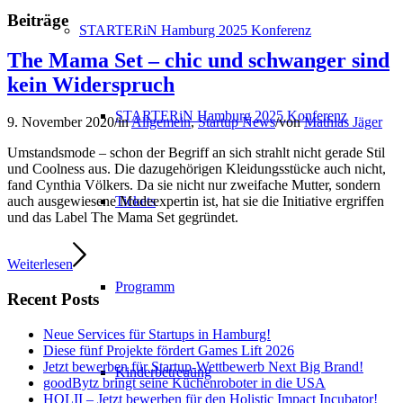
Beiträge
STARTERiN Hamburg 2025 Konferenz
The Mama Set – chic und schwanger sind
kein Widerspruch
STARTERiN Hamburg 2025 Konferenz
9. November 2020
/
in
Allgemein
,
Startup News
/
von
Mathias Jäger
Umstandsmode – schon der Begriff an sich strahlt nicht gerade Stil
und Coolness aus. Die dazugehörigen Kleidungsstücke auch nicht,
fand Cynthia Völkers. Da sie nicht nur zweifache Mutter, sondern
Tickets
auch ausgewiesene Modeexpertin ist, hat sie die Initiative ergriffen
und das Label The Mama Set gegründet.
Weiterlesen
Programm
Recent Posts
Neue Services für Startups in Hamburg!
Diese fünf Projekte fördert Games Lift 2026
Jetzt bewerben für Startup-Wettbewerb Next Big Brand!
Kinderbetreuung
goodBytz bringt seine Küchenroboter in die USA
HOLII – Jetzt bewerben für den Holistic Impact Incubator!