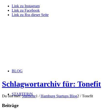
Link zu Instagram
Link zu Facebook
Link zu Rss dieser Seite
BLOG
Schlagwortarchiv für: Tonefit
STARTERiN
Du bist hier:
Startseite
1
/
Hamburg Startups Blog
2
/
Tonefit
Beiträge