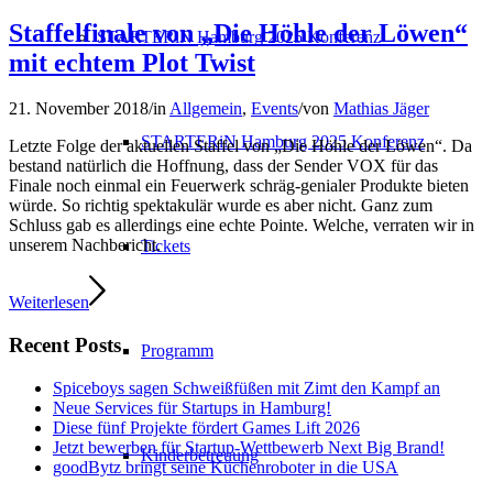
Staffelfinale von „Die Höhle der Löwen“
STARTERiN Hamburg 2025 Konferenz
mit echtem Plot Twist
21. November 2018
/
in
Allgemein
,
Events
/
von
Mathias Jäger
STARTERiN Hamburg 2025 Konferenz
Letzte Folge der aktuellen Staffel von „Die Höhle der Löwen“. Da
bestand natürlich die Hoffnung, dass der Sender VOX für das
Finale noch einmal ein Feuerwerk schräg-genialer Produkte bieten
würde. So richtig spektakulär wurde es aber nicht. Ganz zum
Schluss gab es allerdings eine echte Pointe. Welche, verraten wir in
unserem Nachbericht.
Tickets
Weiterlesen
Recent Posts
Programm
Spiceboys sagen Schweißfüßen mit Zimt den Kampf an
Neue Services für Startups in Hamburg!
Diese fünf Projekte fördert Games Lift 2026
Jetzt bewerben für Startup-Wettbewerb Next Big Brand!
Kinderbetreuung
goodBytz bringt seine Küchenroboter in die USA