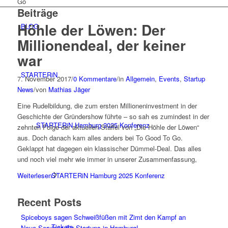
Go
Beiträge
Höhle der Löwen: Der
BLOG
Millionendeal, der keiner
war
STARTERiN
7. November 2017
/
0 Kommentare
/
in
Allgemein
,
Events
,
Startup
News
/
von
Mathias Jäger
Eine Rudelbildung, die zum ersten Millioneninvestment in der
Geschichte der Gründershow führte – so sah es zumindest in der
STARTERiN Hamburg 2025 Konferenz
zehnten Folge der aktuellen Staffel von „Die Höhle der Löwen“
aus. Doch danach kam alles anders bei To Good To Go.
Geklappt hat dagegen ein klassischer Dümmel-Deal. Das alles
und noch viel mehr wie immer in unserer Zusammenfassung,
STARTERiN Hamburg 2025 Konferenz
Weiterlesen
Recent Posts
Spiceboys sagen Schweißfüßen mit Zimt den Kampf an
Tickets
Neue Services für Startups in Hamburg!