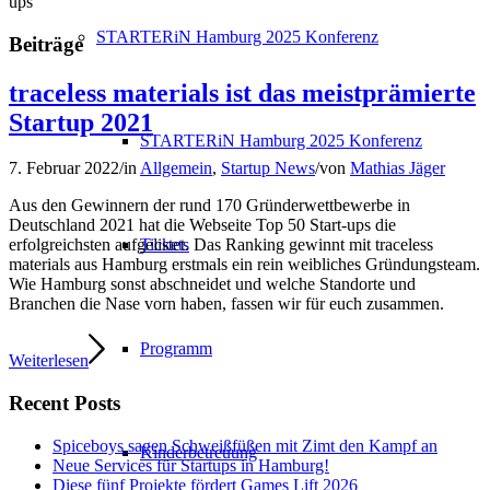
ups
STARTERiN Hamburg 2025 Konferenz
Beiträge
traceless materials ist das meistprämierte
Startup 2021
STARTERiN Hamburg 2025 Konferenz
7. Februar 2022
/
in
Allgemein
,
Startup News
/
von
Mathias Jäger
Aus den Gewinnern der rund 170 Gründerwettbewerbe in
Deutschland 2021 hat die Webseite Top 50 Start-ups die
Tickets
erfolgreichsten aufgelistet. Das Ranking gewinnt mit traceless
materials aus Hamburg erstmals ein rein weibliches Gründungsteam.
Wie Hamburg sonst abschneidet und welche Standorte und
Branchen die Nase vorn haben, fassen wir für euch zusammen.
Programm
Weiterlesen
Recent Posts
Spiceboys sagen Schweißfüßen mit Zimt den Kampf an
Kinderbetreuung
Neue Services für Startups in Hamburg!
Diese fünf Projekte fördert Games Lift 2026