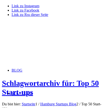
Link zu Instagram
Link zu Facebook
Link zu Rss dieser Seite
BLOG
Schlagwortarchiv für: Top 50
Start-ups
STARTERiN
Du bist hier:
Startseite
1
/
Hamburg Startups Blog
2
/
Top 50 Start-