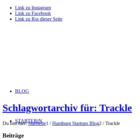
Link zu Instagram
Link zu Facebook
Link zu Rss dieser Seite
BLOG
Schlagwortarchiv für: Trackle
STARTERiN
Du bist hier:
Startseite
1
/
Hamburg Startups Blog
2
/
Trackle
Beiträge