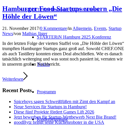
Hamburger Food-Startups erobern „Die
STARTERiN Hamburg 2025 Konferenz
Höhle der Löwen“
21. November 2017
/
0 Kommentare
/
in
Allgemein
,
Events
,
Startup
News
/
von
Mathias Jäger
STARTERiN Hamburg 2025 Konferenz
In der letzten Folge der vierten Staffel von „Die Höhle der Löwen“
trumpften Hamburger Startups ganz groß auf. Sowohl CHEF.ONE
als auch Tastillery konnten einen Deal abschließen. Wie es danach
tatsächlich weiterging und was sonst noch passiert ist, verraten wir
in unserem großen Nachbericht.
Tickets
Weiterlesen
Recent Posts
Programm
Spiceboys sagen Schweißfüßen mit Zimt den Kampf an
Neue Services für Startups in Hamburg!
Diese fünf Projekte fördert Games Lift 2026
Jetzt bewerben für Startup-Wettbewerb Next Big Brand!
Kinderbetreuung
goodBytz bringt seine Küchenroboter in die USA