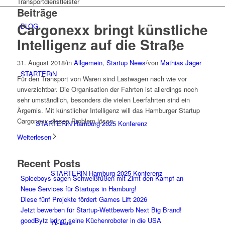
Transportdienstleister
Beiträge
Cargonexx bringt künstliche
BLOG
Intelligenz auf die Straße
31. August 2018
/
in
Allgemein
,
Startup News
/
von
Mathias Jäger
STARTERiN
Für den Transport von Waren sind Lastwagen nach wie vor
unverzichtbar. Die Organisation der Fahrten ist allerdings noch
sehr umständlich, besonders die vielen Leerfahrten sind ein
Ärgernis. Mit künstlicher Intelligenz will das Hamburger Startup
Cargonexx dieses Problem lösen.
STARTERiN Hamburg 2025 Konferenz
Weiterlesen
Recent Posts
STARTERiN Hamburg 2025 Konferenz
Spiceboys sagen Schweißfüßen mit Zimt den Kampf an
Neue Services für Startups in Hamburg!
Diese fünf Projekte fördert Games Lift 2026
Jetzt bewerben für Startup-Wettbewerb Next Big Brand!
goodBytz bringt seine Küchenroboter in die USA
Tickets