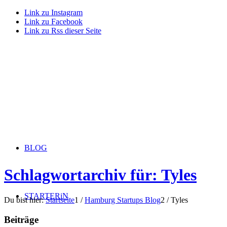
Link zu Instagram
Link zu Facebook
Link zu Rss dieser Seite
BLOG
Schlagwortarchiv für: Tyles
STARTERiN
Du bist hier:
Startseite
1
/
Hamburg Startups Blog
2
/
Tyles
Beiträge