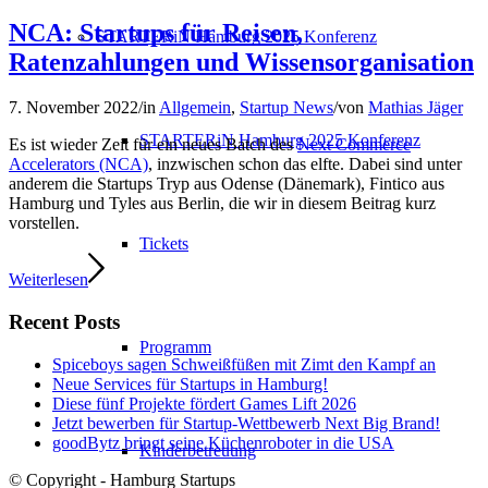
NCA: Startups für Reisen,
STARTERiN Hamburg 2025 Konferenz
Ratenzahlungen und Wissensorganisation
7. November 2022
/
in
Allgemein
,
Startup News
/
von
Mathias Jäger
STARTERiN Hamburg 2025 Konferenz
Es ist wieder Zeit für ein neues Batch des
Next Commerce
Accelerators (NCA)
, inzwischen schon das elfte. Dabei sind unter
anderem die Startups Tryp aus Odense (Dänemark), Fintico aus
Hamburg und Tyles aus Berlin, die wir in diesem Beitrag kurz
vorstellen.
Tickets
Weiterlesen
Recent Posts
Programm
Spiceboys sagen Schweißfüßen mit Zimt den Kampf an
Neue Services für Startups in Hamburg!
Diese fünf Projekte fördert Games Lift 2026
Jetzt bewerben für Startup-Wettbewerb Next Big Brand!
goodBytz bringt seine Küchenroboter in die USA
Kinderbetreuung
© Copyright - Hamburg Startups