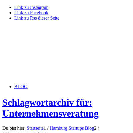
Link zu Instagram
Link zu Facebook
Link zu Rss dieser Seite
BLOG
Schlagwortarchiv für:
Unternehmensveratung
STARTERiN
Du bist hier:
Startseite
1
/
Hamburg Startups Blog
2
/