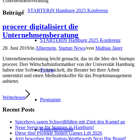
Unternehmensveratung
STARTERiN Hamburg 2025 Konferenz
Beiträge
proceer digitalisiert die
Unternehmensberatung
STARTERiN Hamburg 2025 Konferenz
28. Juni 2019
/
in
Allgemein
,
Startup News
/
von
Mathias Jäger
Unternehmensberatung leicht gemacht, das ist die Idee des Startups
proceer. Drei Wirtschaftsinformatiker von der Universität Hamburg
Tickets
haben eine Software entwickelt, die Berater bei ihrer Arbeit
unterstützt und einen Methodenkoffer für das Projektmanagement
anbietet.
Weiterlesen
Programm
Recent Posts
Spiceboys sagen Schweißfüßen mit Zimt den Kampf an
Neue Services für Startups in Hamburg!
Kinderbetreuung
Diese fünf Projekte fördert Games Lift 2026
Jetzt bewerben für Startup-Wettbewerb Next Big Brand!