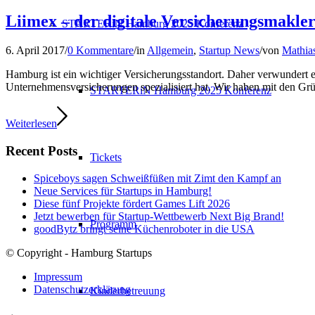
Liimex – der digitale Versicherungsmakle
STARTERiN Hamburg 2025 Konferenz
6. April 2017
/
0 Kommentare
/
in
Allgemein
,
Startup News
/
von
Mathias
Hamburg ist ein wichtiger Versicherungsstandort. Daher verwundert es
Unternehmensversicherungen spezialisiert hat. Wir haben mit den Grün
STARTERiN Hamburg 2025 Konferenz
Weiterlesen
Recent Posts
Tickets
Spiceboys sagen Schweißfüßen mit Zimt den Kampf an
Neue Services für Startups in Hamburg!
Diese fünf Projekte fördert Games Lift 2026
Jetzt bewerben für Startup-Wettbewerb Next Big Brand!
Programm
goodBytz bringt seine Küchenroboter in die USA
© Copyright - Hamburg Startups
Impressum
Datenschutzerklärung
Kinderbetreuung