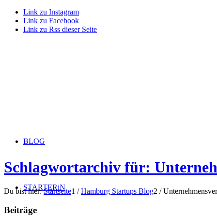
Link zu Instagram
Link zu Facebook
Link zu Rss dieser Seite
BLOG
Schlagwortarchiv für: Unterne
STARTERiN
Du bist hier:
Startseite
1
/
Hamburg Startups Blog
2
/
Unternehmensver
Beiträge