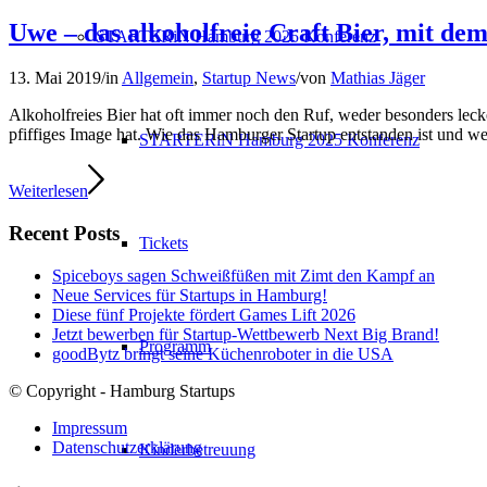
Uwe – das alkoholfreie Craft Bier, mit de
STARTERiN Hamburg 2025 Konferenz
13. Mai 2019
/
in
Allgemein
,
Startup News
/
von
Mathias Jäger
Alkoholfreies Bier hat oft immer noch den Ruf, weder besonders lecke
pfiffiges Image hat. Wie das Hamburger Startup entstanden ist und we
STARTERiN Hamburg 2025 Konferenz
Weiterlesen
Recent Posts
Tickets
Spiceboys sagen Schweißfüßen mit Zimt den Kampf an
Neue Services für Startups in Hamburg!
Diese fünf Projekte fördert Games Lift 2026
Jetzt bewerben für Startup-Wettbewerb Next Big Brand!
Programm
goodBytz bringt seine Küchenroboter in die USA
© Copyright - Hamburg Startups
Impressum
Datenschutzerklärung
Kinderbetreuung