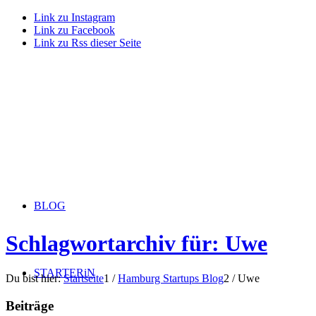
Link zu Instagram
Link zu Facebook
Link zu Rss dieser Seite
BLOG
Schlagwortarchiv für: Uwe
STARTERiN
Du bist hier:
Startseite
1
/
Hamburg Startups Blog
2
/
Uwe
Beiträge