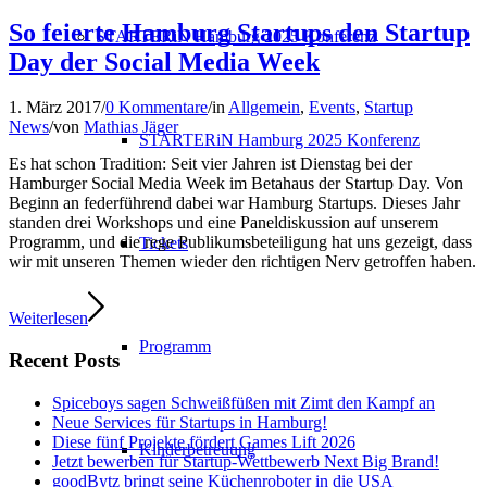
So feierte Hamburg Startups den Startup
STARTERiN Hamburg 2025 Konferenz
Day der Social Media Week
1. März 2017
/
0 Kommentare
/
in
Allgemein
,
Events
,
Startup
News
/
von
Mathias Jäger
STARTERiN Hamburg 2025 Konferenz
Es hat schon Tradition: Seit vier Jahren ist Dienstag bei der
Hamburger Social Media Week im Betahaus der Startup Day. Von
Beginn an federführend dabei war Hamburg Startups. Dieses Jahr
standen drei Workshops und eine Paneldiskussion auf unserem
Programm, und die rege Publikumsbeteiligung hat uns gezeigt, dass
Tickets
wir mit unseren Themen wieder den richtigen Nerv getroffen haben.
Weiterlesen
Programm
Recent Posts
Spiceboys sagen Schweißfüßen mit Zimt den Kampf an
Neue Services für Startups in Hamburg!
Diese fünf Projekte fördert Games Lift 2026
Kinderbetreuung
Jetzt bewerben für Startup-Wettbewerb Next Big Brand!
goodBytz bringt seine Küchenroboter in die USA