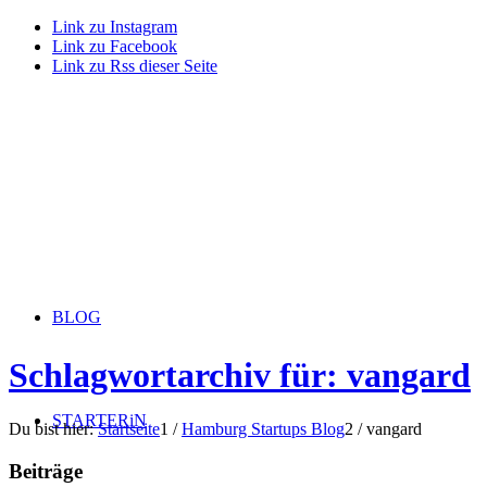
Link zu Instagram
Link zu Facebook
Link zu Rss dieser Seite
BLOG
Schlagwortarchiv für: vangard
STARTERiN
Du bist hier:
Startseite
1
/
Hamburg Startups Blog
2
/
vangard
Beiträge