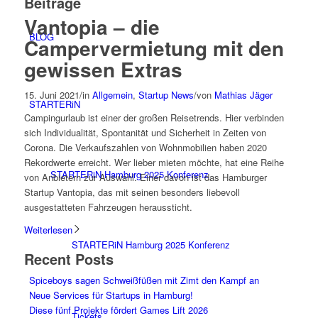
Beiträge
Vantopia – die
BLOG
Campervermietung mit den
gewissen Extras
15. Juni 2021
/
in
Allgemein
,
Startup News
/
von
Mathias Jäger
STARTERiN
Campingurlaub ist einer der großen Reisetrends. Hier verbinden
sich Individualität, Spontanität und Sicherheit in Zeiten von
Corona. Die Verkaufszahlen von Wohnmobilien haben 2020
Rekordwerte erreicht. Wer lieber mieten möchte, hat eine Reihe
STARTERiN Hamburg 2025 Konferenz
von Anbietern zur Auswahl. Einer davon ist das Hamburger
Startup Vantopia, das mit seinen besonders liebevoll
ausgestatteten Fahrzeugen heraussticht.
Weiterlesen
STARTERiN Hamburg 2025 Konferenz
Recent Posts
Spiceboys sagen Schweißfüßen mit Zimt den Kampf an
Neue Services für Startups in Hamburg!
Diese fünf Projekte fördert Games Lift 2026
Tickets