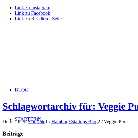
Link zu Instagram
Link zu Facebook
Link zu Rss dieser Seite
BLOG
Schlagwortarchiv für: Veggie P
STARTERiN
Du bist hier:
Startseite
1
/
Hamburg Startups Blog
2
/
Veggie Pur
Beiträge