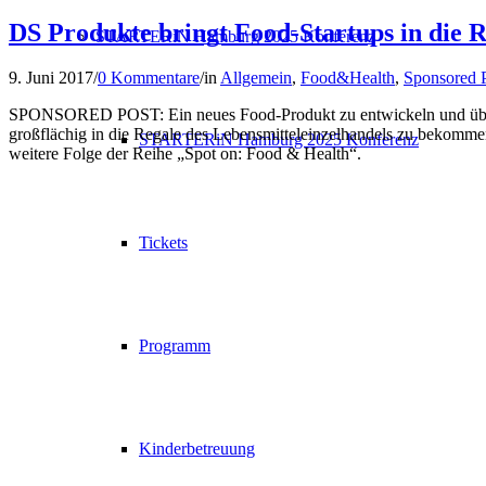
DS Produkte bringt Food-Startups in die 
STARTERiN Hamburg 2025 Konferenz
9. Juni 2017
/
0 Kommentare
/
in
Allgemein
,
Food&Health
,
Sponsored 
SPONSORED POST: Ein neues Food-Produkt zu entwickeln und über eine
großflächig in die Regale des Lebensmitteleinzelhandels zu bekommen
STARTERiN Hamburg 2025 Konferenz
weitere Folge der Reihe „Spot on: Food & Health“.
Tickets
Programm
Kinderbetreuung